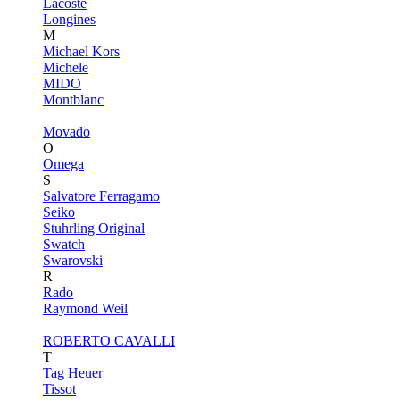
Lacoste
Longines
M
Michael Kors
Michele
MIDO
Montblanc
Movado
O
Omega
S
Salvatore Ferragamo
Seiko
Stuhrling Original
Swatch
Swarovski
R
Rado
Raymond Weil
ROBERTO CAVALLI
T
Tag Heuer
Tissot