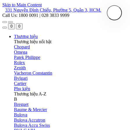
Skip to Main Content
331 Nguyễn Đình Chiểu, Phường 5, Quận 3, HCM.
Call Us: 1800 0091 | 028 3833 9999
0
0
Thương hiệu
Thương hiệu nổi bật
Chopard
Omega
Patek Philippe
Rolex
Zenith
Vacheron Constantin
Bvlgari
Cartier
Phụ kiện
Thương hiệu A-Z
B
Breguet
Baume & Mercier
Bulova
Bulova Accutron
Bulova Accu Swiss