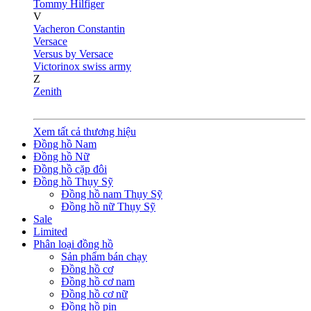
Tommy Hilfiger
V
Vacheron Constantin
Versace
Versus by Versace
Victorinox swiss army
Z
Zenith
Xem tất cả thương hiệu
Đồng hồ Nam
Đồng hồ Nữ
Đồng hồ cặp đôi
Đồng hồ Thụy Sỹ
Đồng hồ nam Thụy Sỹ
Đồng hồ nữ Thụy Sỹ
Sale
Limited
Phân loại đồng hồ
Sản phẩm bán chạy
Đồng hồ cơ
Đồng hồ cơ nam
Đồng hồ cơ nữ
Đồng hồ pin