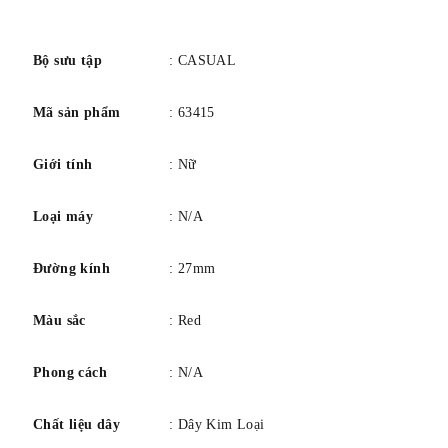
số
Bộ sưu tập
: CASUAL
Mã sản phẩm
: 63415
Giới tính
: Nữ
Loại máy
: N/A
Đường kính
: 27mm
Màu sắc
: Red
Phong cách
: N/A
Chất liệu dây
: Dây Kim Loại