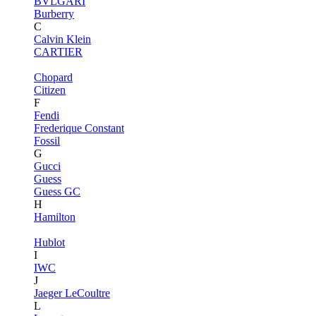
BVLGARI
Burberry
C
Calvin Klein
CARTIER
Chopard
Citizen
F
Fendi
Frederique Constant
Fossil
G
Gucci
Guess
Guess GC
H
Hamilton
Hublot
I
IWC
J
Jaeger LeCoultre
L