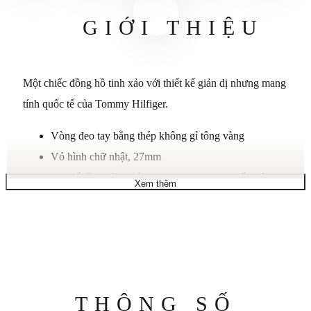
GIỚI THIỆU
Một chiếc đồng hồ tinh xảo với thiết kế giản dị nhưng mang
tính quốc tế của Tommy Hilfiger.
Vòng đeo tay bằng thép không gỉ tông vàng
Vỏ hình chữ nhật, 27mm
Mặt số tông vàng với hoa văn argyle, chữ số phát
Xem thêm
sáng, chữ số La Mã, kim giờ và kim phút, kim giây
màu đỏ, cọc số tông vàng và logo lá cờ
Chuyển động thạch anh
Chống nước ở độ sâu 30 mét
Bảo hành giới hạn mười năm
Thông
THÔNG SỐ