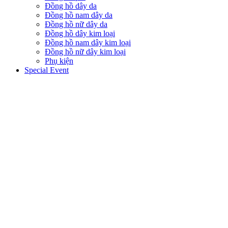
Đồng hồ dây da
Đồng hồ nam dây da
Đồng hồ nữ dây da
Đồng hồ dây kim loại
Đồng hồ nam dây kim loại
Đồng hồ nữ dây kim loại
Phụ kiện
Special Event