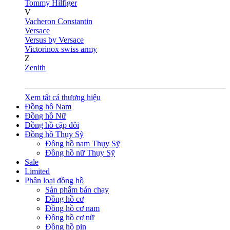
Tommy Hilfiger
V
Vacheron Constantin
Versace
Versus by Versace
Victorinox swiss army
Z
Zenith
Xem tất cả thương hiệu
Đồng hồ Nam
Đồng hồ Nữ
Đồng hồ cặp đôi
Đồng hồ Thụy Sỹ
Đồng hồ nam Thụy Sỹ
Đồng hồ nữ Thụy Sỹ
Sale
Limited
Phân loại đồng hồ
Sản phẩm bán chạy
Đồng hồ cơ
Đồng hồ cơ nam
Đồng hồ cơ nữ
Đồng hồ pin