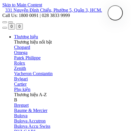
Skip to Main Content
331 Nguyễn Đình Chiểu, Phường 5, Quận 3, HCM.
Call Us: 1800 0091 | 028 3833 9999
0
0
Thương hiệu
Thương hiệu nổi bật
Chopard
Omega
Patek Philippe
Rolex
Zenith
Vacheron Constantin
Bvlgari
Cartier
Phụ kiện
Thương hiệu A-Z
B
Breguet
Baume & Mercier
Bulova
Bulova Accutron
Bulova Accu Swiss