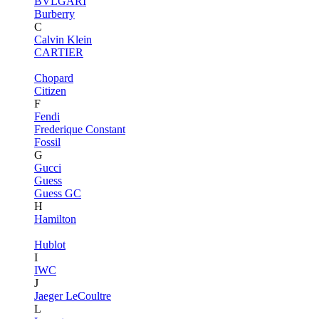
BVLGARI
Burberry
C
Calvin Klein
CARTIER
Chopard
Citizen
F
Fendi
Frederique Constant
Fossil
G
Gucci
Guess
Guess GC
H
Hamilton
Hublot
I
IWC
J
Jaeger LeCoultre
L