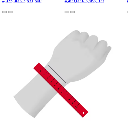
4,035,000
-
3,631,500
4,409,000
-
3,968,100