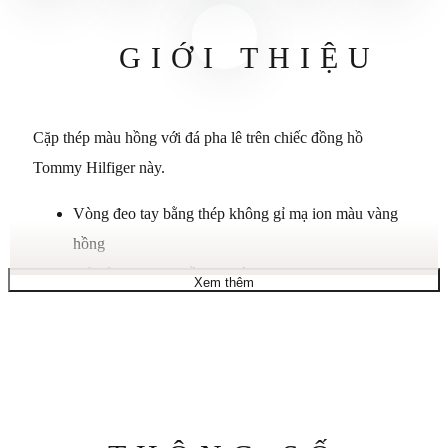
GIỚI THIỆU
Cặp thép màu hồng với đá pha lê trên chiếc đồng hồ
Tommy Hilfiger này.
Vòng đeo tay bằng thép không gỉ mạ ion màu vàng
hồng
Vỏ tròn, 28mm, viền pha lê
Xem thêm
Mặt số màu trắng với các chữ số tông vàng hồng, ba
kim, điểm nhấn dạ quang và logo lá cờ
Chuyển động thạch anh
Chống nước ở độ sâu 30 mét
Thông