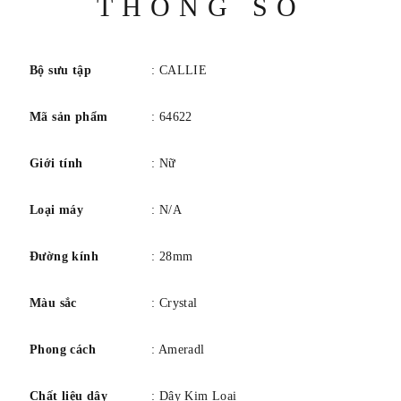
THÔNG SỐ
số
Bộ sưu tập
: CALLIE
Mã sản phẩm
: 64622
Giới tính
: Nữ
Loại máy
: N/A
Đường kính
: 28mm
Màu sắc
: Crystal
Phong cách
: Ameradl
Chất liệu dây
: Dây Kim Loại