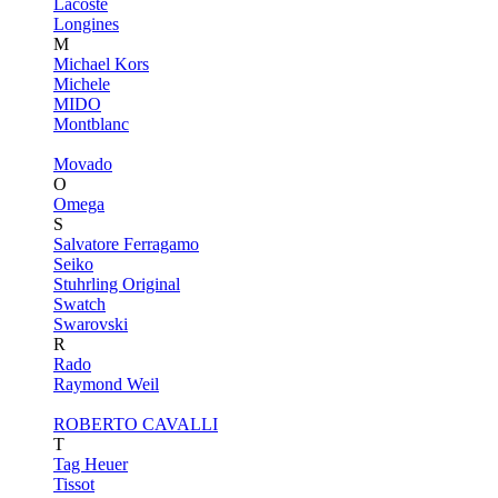
Lacoste
Longines
M
Michael Kors
Michele
MIDO
Montblanc
Movado
O
Omega
S
Salvatore Ferragamo
Seiko
Stuhrling Original
Swatch
Swarovski
R
Rado
Raymond Weil
ROBERTO CAVALLI
T
Tag Heuer
Tissot