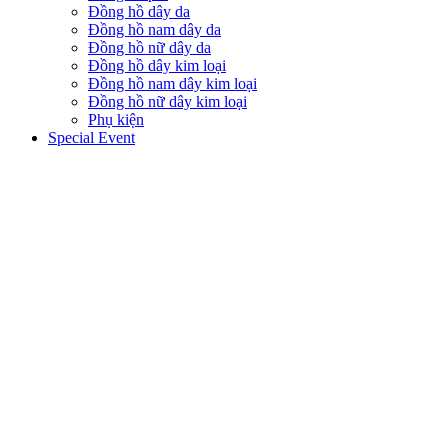
Đồng hồ dây da
Đồng hồ nam dây da
Đồng hồ nữ dây da
Đồng hồ dây kim loại
Đồng hồ nam dây kim loại
Đồng hồ nữ dây kim loại
Phụ kiện
Special Event