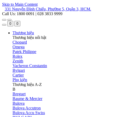
Skip to Main Content
331 Nguyễn Đình Chiểu, Phường 5, Quận 3, HCM.
Call Us: 1800 0091 | 028 3833 9999
0
0
Thương hiệu
Thương hiệu nổi bật
Chopard
Omega
Patek Philippe
Rolex
Zenith
Vacheron Constantin
Bvlgari
Cartier
Phụ kiện
Thương hiệu A-Z
B
Breguet
Baume & Mercier
Bulova
Bulova Accutron
Bulova Accu Swiss