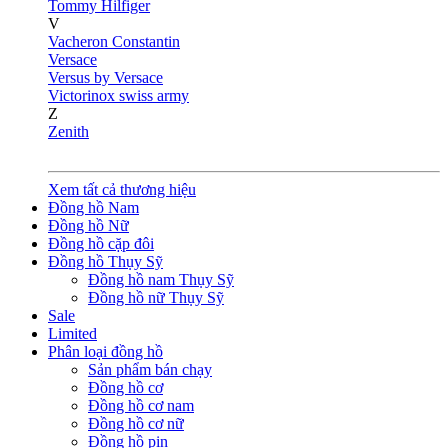
Tommy Hilfiger
V
Vacheron Constantin
Versace
Versus by Versace
Victorinox swiss army
Z
Zenith
Xem tất cả thương hiệu
Đồng hồ Nam
Đồng hồ Nữ
Đồng hồ cặp đôi
Đồng hồ Thụy Sỹ
Đồng hồ nam Thụy Sỹ
Đồng hồ nữ Thụy Sỹ
Sale
Limited
Phân loại đồng hồ
Sản phẩm bán chạy
Đồng hồ cơ
Đồng hồ cơ nam
Đồng hồ cơ nữ
Đồng hồ pin