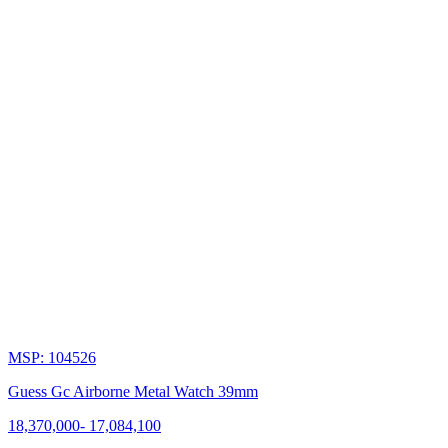
MSP: 104526
Guess Gc Airborne Metal Watch 39mm
18,370,000
-
17,084,100