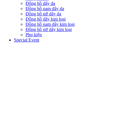
Đồng hồ dây da
Đồng hồ nam dây da
Đồng hồ nữ dây da
Đồng hồ dây kim loại
Đồng hồ nam dây kim loại
Đồng hồ nữ dây kim loại
Phụ kiện
Special Event