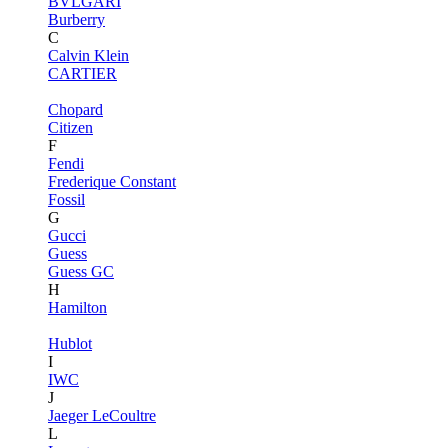
BVLGARI
Burberry
C
Calvin Klein
CARTIER
Chopard
Citizen
F
Fendi
Frederique Constant
Fossil
G
Gucci
Guess
Guess GC
H
Hamilton
Hublot
I
IWC
J
Jaeger LeCoultre
L