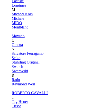
Lacoste
Longines
M
Michael Kors
Michele
MIDO
Montblanc
Movado
O
Omega
S
Salvatore Ferragamo
Seiko
Stuhrling Original
Swatch
Swarovski
R
Rado
Raymond Weil
ROBERTO CAVALLI
T
Tag Heuer
Tissot