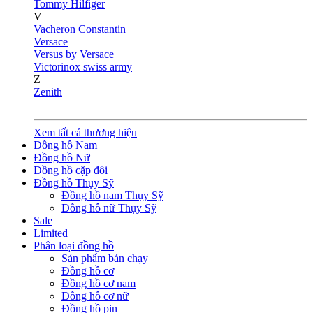
Tommy Hilfiger
V
Vacheron Constantin
Versace
Versus by Versace
Victorinox swiss army
Z
Zenith
Xem tất cả thương hiệu
Đồng hồ Nam
Đồng hồ Nữ
Đồng hồ cặp đôi
Đồng hồ Thụy Sỹ
Đồng hồ nam Thụy Sỹ
Đồng hồ nữ Thụy Sỹ
Sale
Limited
Phân loại đồng hồ
Sản phẩm bán chạy
Đồng hồ cơ
Đồng hồ cơ nam
Đồng hồ cơ nữ
Đồng hồ pin