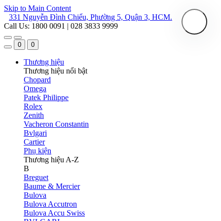
Skip to Main Content
331 Nguyễn Đình Chiểu, Phường 5, Quận 3, HCM.
Call Us: 1800 0091 | 028 3833 9999
0
0
Thương hiệu
Thương hiệu nổi bật
Chopard
Omega
Patek Philippe
Rolex
Zenith
Vacheron Constantin
Bvlgari
Cartier
Phụ kiện
Thương hiệu A-Z
B
Breguet
Baume & Mercier
Bulova
Bulova Accutron
Bulova Accu Swiss