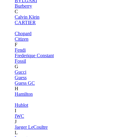
BVLGARI
Burberry
C
Calvin Klein
CARTIER
Chopard
Citizen
F
Fendi
Frederique Constant
Fossil
G
Gucci
Guess
Guess GC
H
Hamilton
Hublot
I
IWC
J
Jaeger LeCoultre
L