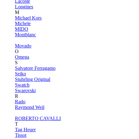
Lacoste
Longines
M
Michael Kors
Michele
MIDO
Montblanc
Movado
O
Omega
S
Salvatore Ferragamo
Seiko
Stuhrling Original
Swatch
Swarovski
R
Rado
Raymond Weil
ROBERTO CAVALLI
T
Tag Heuer
Tissot