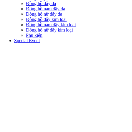
Đồng hồ dây da
Đồng hồ nam dây da
Đồng hồ nữ dây da
Đồng hồ dây kim loại
Đồng hồ nam dây kim loại
Đồng hồ nữ dây kim loại
Phụ kiện
Special Event