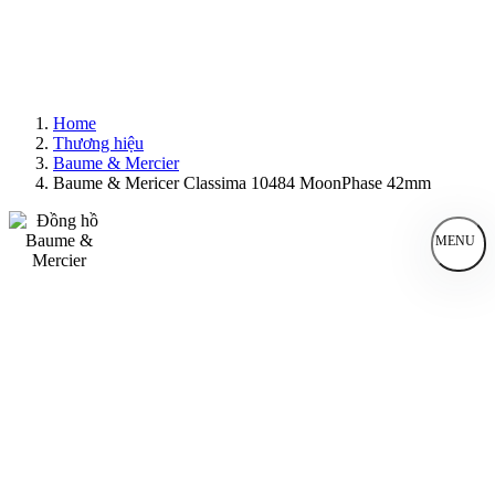
Home
Thương hiệu
Baume & Mercier
Baume & Mericer Classima 10484 MoonPhase 42mm
MENU
Đồng Hồ Nam
Đồng Hồ Nữ
Sản Phẩm Bán Chạy
Sản Phẩm Mới
Bài Viết