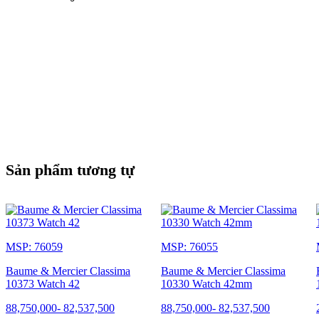
ngày/đêm, Gmt, Da, Tháng, Pha mặt trăng, Thép không gỉ,
Múi giờ
Sản phẩm tương tự
MSP: 76059
MSP: 76055
Baume & Mercier Classima
Baume & Mercier Classima
10373 Watch 42
10330 Watch 42mm
88,750,000
-
82,537,500
88,750,000
-
82,537,500