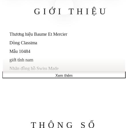
GIỚI THIỆU
Thương hiệu Baume Et Mercier
Dòng Classima
Mẫu 10484
giới tính nam
Nhãn đồng hồ Swiss Made
Xem thêm
Chuyển động tự động
Động cơ Eta-Valjoux Calibre 7751
Dự trữ năng lượng 42 giờ
Trường hợp
Kích thước vỏ 42 mm
Độ dày vỏ 13,25 mm
Thông
THÔNG SỐ