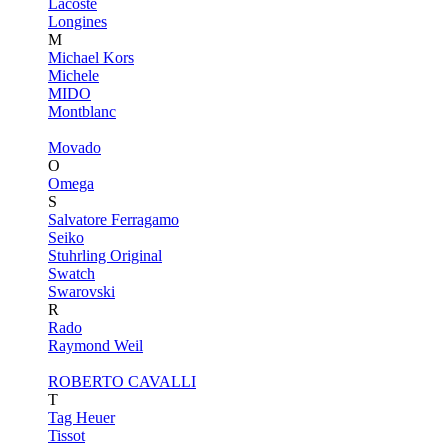
Lacoste
Longines
M
Michael Kors
Michele
MIDO
Montblanc
Movado
O
Omega
S
Salvatore Ferragamo
Seiko
Stuhrling Original
Swatch
Swarovski
R
Rado
Raymond Weil
ROBERTO CAVALLI
T
Tag Heuer
Tissot