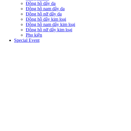
Đồng hồ dây da
Đồng hồ nam dây da
Đồng hồ nữ dây da
Đồng hồ dây kim loại
Đồng hồ nam dây kim loại
Đồng hồ nữ dây kim loại
Phụ kiện
Special Event