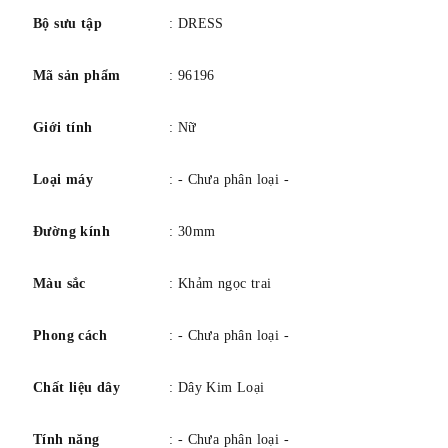
Chức năng bezel Cố định
Bộ sưu tập
: DRESS
Trọng lượng sản phẩm 2,4 ounce
Mã sản phẩm
: 96196
Chuyển động Thạch anh
Độ sâu chống nước 100 feet
Giới tính
: Nữ
Loại máy
: - Chưa phân loại -
Đường kính
: 30mm
Màu sắc
: Khảm ngọc trai
Phong cách
: - Chưa phân loại -
Chất liệu dây
: Dây Kim Loại
Tính năng
: - Chưa phân loại -