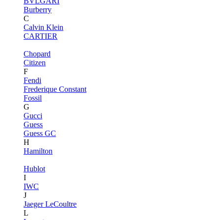
BVLGARI
Burberry
C
Calvin Klein
CARTIER
Chopard
Citizen
F
Fendi
Frederique Constant
Fossil
G
Gucci
Guess
Guess GC
H
Hamilton
Hublot
I
IWC
J
Jaeger LeCoultre
L