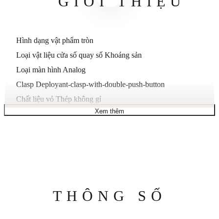
GIỚI THIỆU
Hình dạng vật phẩm tròn
Loại vật liệu cửa sổ quay số Khoáng sản
Loại màn hình Analog
Clasp Deployant-clasp-with-double-push-button
Chất liệu vỏ Thép không gỉ
Xem thêm
Đường kính vỏ 30 mm
Độ dày vỏ 6 mm
Chất liệu dây đeo Thép không gỉ
Độ dài dây đeo Tiêu chuẩn dành cho nữ
Chiều rộng dải 14 mm
Màu dây vàng
Thông
THÔNG SỐ
Màu mặt số xà cừ
số
Vật liệu bezel Thép không gỉ