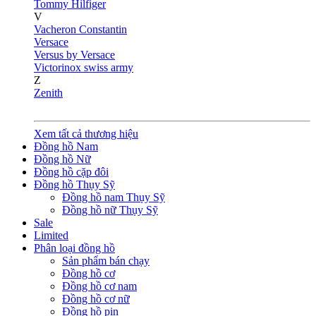
Tommy Hilfiger
V
Vacheron Constantin
Versace
Versus by Versace
Victorinox swiss army
Z
Zenith
Xem tất cả thương hiệu
Đồng hồ Nam
Đồng hồ Nữ
Đồng hồ cặp đôi
Đồng hồ Thụy Sỹ
Đồng hồ nam Thụy Sỹ
Đồng hồ nữ Thụy Sỹ
Sale
Limited
Phân loại đồng hồ
Sản phẩm bán chạy
Đồng hồ cơ
Đồng hồ cơ nam
Đồng hồ cơ nữ
Đồng hồ pin