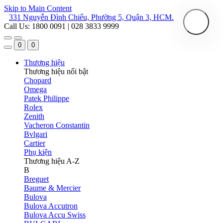
Skip to Main Content
331 Nguyễn Đình Chiểu, Phường 5, Quận 3, HCM.
Call Us: 1800 0091 | 028 3833 9999
0
0
Thương hiệu
Thương hiệu nổi bật
Chopard
Omega
Patek Philippe
Rolex
Zenith
Vacheron Constantin
Bvlgari
Cartier
Phụ kiện
Thương hiệu A-Z
B
Breguet
Baume & Mercier
Bulova
Bulova Accutron
Bulova Accu Swiss