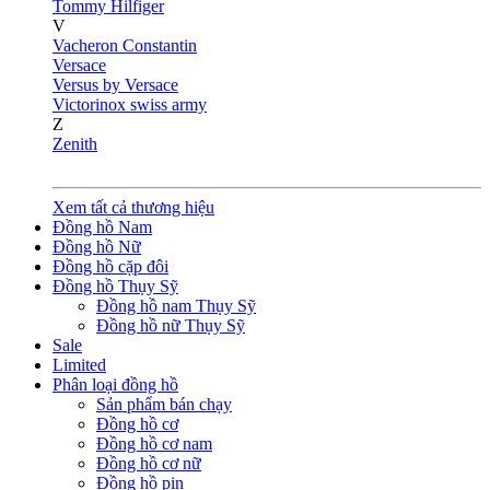
Tommy Hilfiger
V
Vacheron Constantin
Versace
Versus by Versace
Victorinox swiss army
Z
Zenith
Xem tất cả thương hiệu
Đồng hồ Nam
Đồng hồ Nữ
Đồng hồ cặp đôi
Đồng hồ Thụy Sỹ
Đồng hồ nam Thụy Sỹ
Đồng hồ nữ Thụy Sỹ
Sale
Limited
Phân loại đồng hồ
Sản phẩm bán chạy
Đồng hồ cơ
Đồng hồ cơ nam
Đồng hồ cơ nữ
Đồng hồ pin