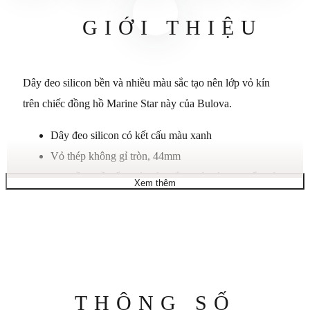
GIỚI THIỆU
Dây đeo silicon bền và nhiều màu sắc tạo nên lớp vỏ kín
trên chiếc đồng hồ Marine Star này của Bulova.
Dây đeo silicon có kết cấu màu xanh
Vỏ thép không gỉ tròn, 44mm
Mặt đồng hồ bấm giờ màu trắng với các chữ số, chỉ
Xem thêm
số, ba kim, ba mặt số phụ, cửa sổ ngày và logo phát
sáng màu xanh lam
Chuyển động thạch anh
Chống nước ở độ sâu 100 mét
Thông
THÔNG SỐ