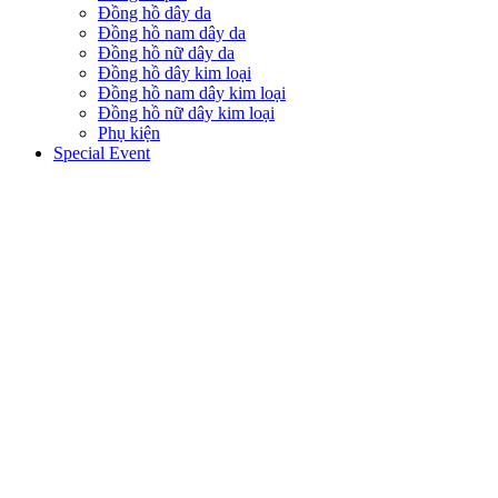
Đồng hồ dây da
Đồng hồ nam dây da
Đồng hồ nữ dây da
Đồng hồ dây kim loại
Đồng hồ nam dây kim loại
Đồng hồ nữ dây kim loại
Phụ kiện
Special Event