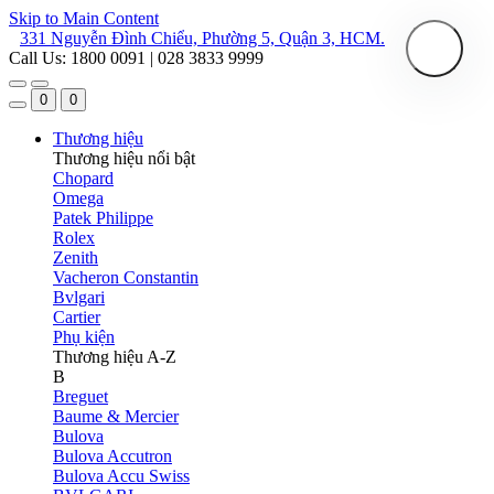
Skip to Main Content
331 Nguyễn Đình Chiểu, Phường 5, Quận 3, HCM.
Call Us: 1800 0091 | 028 3833 9999
0
0
Thương hiệu
Thương hiệu nổi bật
Chopard
Omega
Patek Philippe
Rolex
Zenith
Vacheron Constantin
Bvlgari
Cartier
Phụ kiện
Thương hiệu A-Z
B
Breguet
Baume & Mercier
Bulova
Bulova Accutron
Bulova Accu Swiss