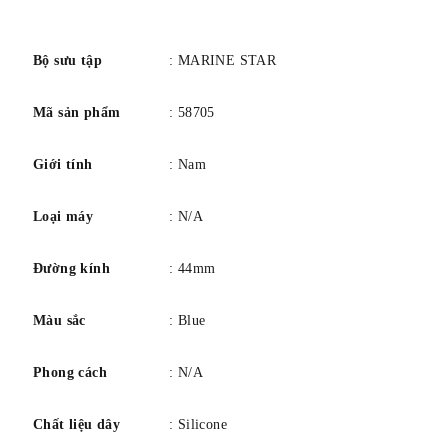
số
Bộ sưu tập
: MARINE STAR
Mã sản phẩm
: 58705
Giới tính
: Nam
Loại máy
: N/A
Đường kính
: 44mm
Màu sắc
: Blue
Phong cách
: N/A
Chất liệu dây
: Silicone