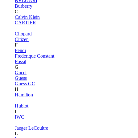
BVLGARI
Burberry
C
Calvin Klein
CARTIER
Chopard
Citizen
F
Fendi
Frederique Constant
Fossil
G
Gucci
Guess
Guess GC
H
Hamilton
Hublot
I
IWC
J
Jaeger LeCoultre
L