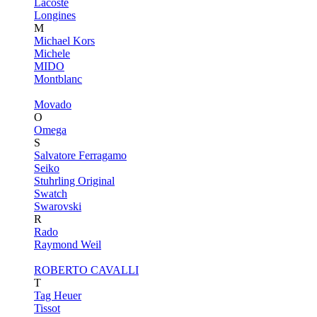
Lacoste
Longines
M
Michael Kors
Michele
MIDO
Montblanc
Movado
O
Omega
S
Salvatore Ferragamo
Seiko
Stuhrling Original
Swatch
Swarovski
R
Rado
Raymond Weil
ROBERTO CAVALLI
T
Tag Heuer
Tissot