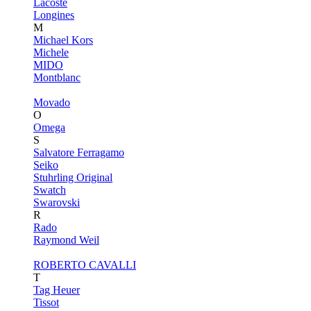
Lacoste
Longines
M
Michael Kors
Michele
MIDO
Montblanc
Movado
O
Omega
S
Salvatore Ferragamo
Seiko
Stuhrling Original
Swatch
Swarovski
R
Rado
Raymond Weil
ROBERTO CAVALLI
T
Tag Heuer
Tissot