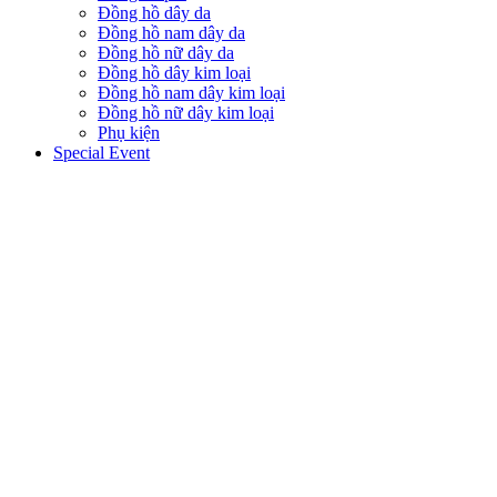
Đồng hồ dây da
Đồng hồ nam dây da
Đồng hồ nữ dây da
Đồng hồ dây kim loại
Đồng hồ nam dây kim loại
Đồng hồ nữ dây kim loại
Phụ kiện
Special Event