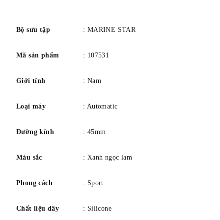
WR200/20Bar.
số
Bộ sưu tập
: MARINE STAR
Mã sản phẩm
: 107531
Giới tính
: Nam
Loại máy
: Automatic
Đường kính
: 45mm
Màu sắc
: Xanh ngọc lam
Phong cách
: Sport
Chất liệu dây
: Silicone