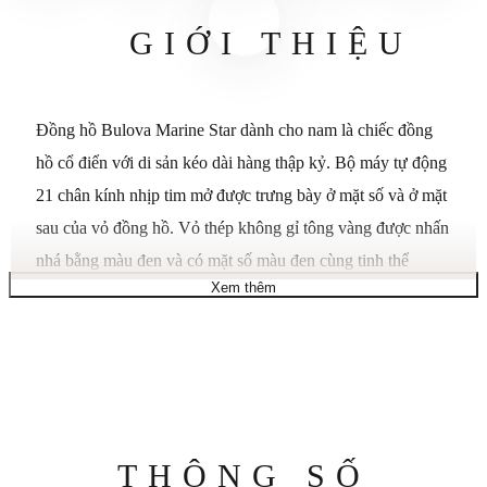
GIỚI THIỆU
Đồng hồ Bulova Marine Star dành cho nam là chiếc đồng
hồ cổ điển với di sản kéo dài hàng thập kỷ. Bộ máy tự động
21 chân kính nhịp tim mở được trưng bày ở mặt số và ở mặt
sau của vỏ đồng hồ. Vỏ thép không gỉ tông vàng được nhấn
nhá bằng màu đen và có mặt số màu đen cùng tinh thể
Xem thêm
khoáng phẳng. Dây đeo bằng silicon có kết cấu màu đen có
mặt dưới màu đỏ tương phản và chiếc đồng hồ có khả năng
chống nước ở độ sâu 200 mét, đúng như tên gọi của nó là
chiếc đồng hồ có thể đi bất cứ đâu mà không bỏ lỡ một nhịp
nào. Bộ máy Tự động. Loại kính Tinh thể khoáng. Đường
kính vỏ 45 mm. Độ dày vỏ 11,8 mm. Khả năng chống nước
Thông
THÔNG SỐ