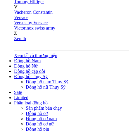
Tommy Hilfiger
V
Vacheron Constantin
Versace
Versus by Versace
Victorinox swiss army
Z
Zenith
Xem tất cả thương hiệu
Đồng hồ Nam
Đồng hồ Nữ
Đồng hồ cặp đôi
Đồng hồ Thụy Sỹ
Đồng hồ nam Thụy Sỹ
Đồng hồ nữ Thụy Sỹ
Sale
Limited
Phân loại đồng hồ
Sản phẩm bán chạy
Đồng hồ cơ
Đồng hồ cơ nam
Đồng hồ cơ nữ
Đồng hồ pin