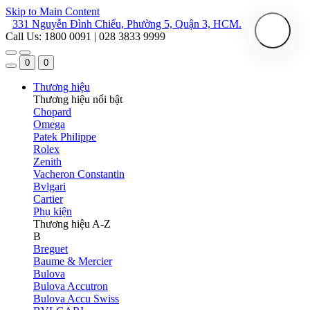
Skip to Main Content
331 Nguyễn Đình Chiểu, Phường 5, Quận 3, HCM.
Call Us: 1800 0091 | 028 3833 9999
0
0
Thương hiệu
Thương hiệu nổi bật
Chopard
Omega
Patek Philippe
Rolex
Zenith
Vacheron Constantin
Bvlgari
Cartier
Phụ kiện
Thương hiệu A-Z
B
Breguet
Baume & Mercier
Bulova
Bulova Accutron
Bulova Accu Swiss