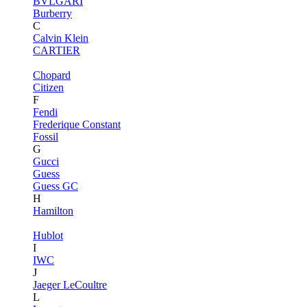
BVLGARI
Burberry
C
Calvin Klein
CARTIER
Chopard
Citizen
F
Fendi
Frederique Constant
Fossil
G
Gucci
Guess
Guess GC
H
Hamilton
Hublot
I
IWC
J
Jaeger LeCoultre
L