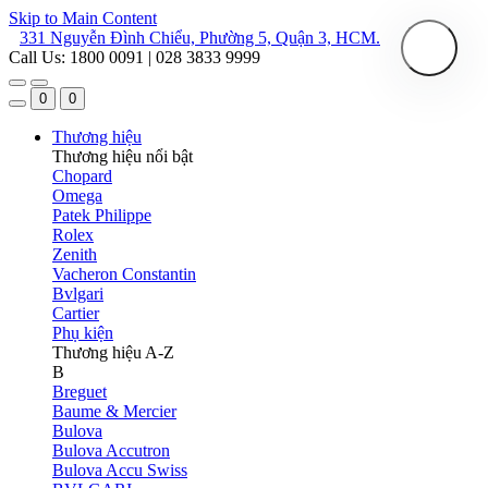
Skip to Main Content
331 Nguyễn Đình Chiểu, Phường 5, Quận 3, HCM.
Call Us: 1800 0091 | 028 3833 9999
0
0
Thương hiệu
Thương hiệu nổi bật
Chopard
Omega
Patek Philippe
Rolex
Zenith
Vacheron Constantin
Bvlgari
Cartier
Phụ kiện
Thương hiệu A-Z
B
Breguet
Baume & Mercier
Bulova
Bulova Accutron
Bulova Accu Swiss