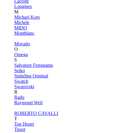
Lacoste
Longines
M
Michael Kors
Michele
MIDO
Montblanc
Movado
O
Omega
S
Salvatore Ferragamo
Seiko
Stuhrling Original
Swatch
Swarovski
R
Rado
Raymond Weil
ROBERTO CAVALLI
T
Tag Heuer
Tissot