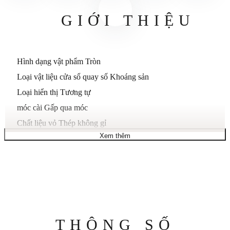
GIỚI THIỆU
Hình dạng vật phẩm
Tròn
Loại vật liệu cửa sổ quay số
Khoáng sản
Loại hiển thị
Tương tự
móc cài
Gấp qua móc
Chất liệu vỏ
Thép không gỉ
Xem thêm
Đường kính vỏ
43 mm
Độ dày vỏ
4 mm
Chất liệu dây đeo
Thép không gỉ
Độ dài băng tần
Tiêu chuẩn nam
Độ rộng băng tần
22 mm
bảng màu
Đen
Thông
THÔNG SỐ