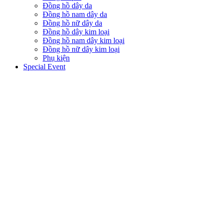
Đồng hồ dây da
Đồng hồ nam dây da
Đồng hồ nữ dây da
Đồng hồ dây kim loại
Đồng hồ nam dây kim loại
Đồng hồ nữ dây kim loại
Phụ kiện
Special Event