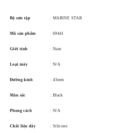
Quay số màu
Màu vàng
số
bezel vật chất
Thép không gỉ
Chức năng viền
Đứng im
Bộ sưu tập
: MARINE STAR
Lịch
Ngày
Mã sản phẩm
: 69441
Tính năng đặc biệt
Đồng hồ bấm giờ, dạ quang, máy đo tốc
độ, số đo giây
Giới tính
: Nam
Trọng lượng sản phẩm
16 ounce
Chuyển động
Thạch anh
Loại máy
: N/A
Độ sâu chống nước
330 feet
Đường kính
: 43mm
Màu sắc
: Black
Phong cách
: N/A
Chất liệu dây
: Silicone