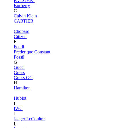
BVLGARI
Burberry
C
Calvin Klein
CARTIER
Chopard
Citizen
F
Fendi
Frederique Constant
Fossil
G
Gucci
Guess
Guess GC
H
Hamilton
Hublot
I
IWC
J
Jaeger LeCoultre
L