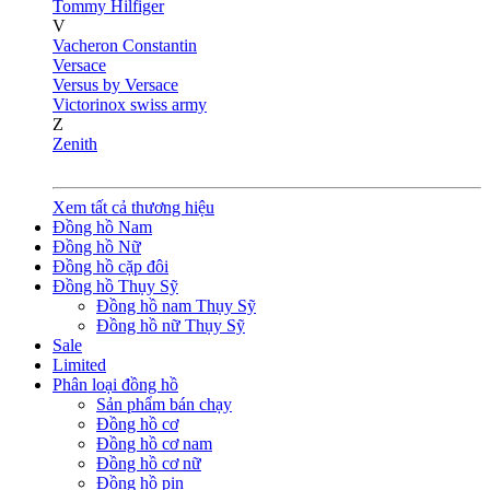
Tommy Hilfiger
V
Vacheron Constantin
Versace
Versus by Versace
Victorinox swiss army
Z
Zenith
Xem tất cả thương hiệu
Đồng hồ Nam
Đồng hồ Nữ
Đồng hồ cặp đôi
Đồng hồ Thụy Sỹ
Đồng hồ nam Thụy Sỹ
Đồng hồ nữ Thụy Sỹ
Sale
Limited
Phân loại đồng hồ
Sản phẩm bán chạy
Đồng hồ cơ
Đồng hồ cơ nam
Đồng hồ cơ nữ
Đồng hồ pin