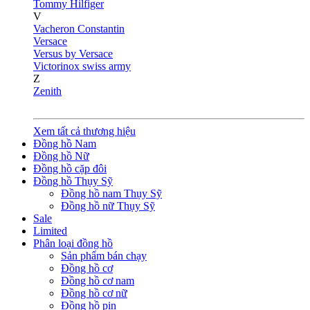
Tommy Hilfiger
V
Vacheron Constantin
Versace
Versus by Versace
Victorinox swiss army
Z
Zenith
Xem tất cả thương hiệu
Đồng hồ Nam
Đồng hồ Nữ
Đồng hồ cặp đôi
Đồng hồ Thụy Sỹ
Đồng hồ nam Thụy Sỹ
Đồng hồ nữ Thụy Sỹ
Sale
Limited
Phân loại đồng hồ
Sản phẩm bán chạy
Đồng hồ cơ
Đồng hồ cơ nam
Đồng hồ cơ nữ
Đồng hồ pin