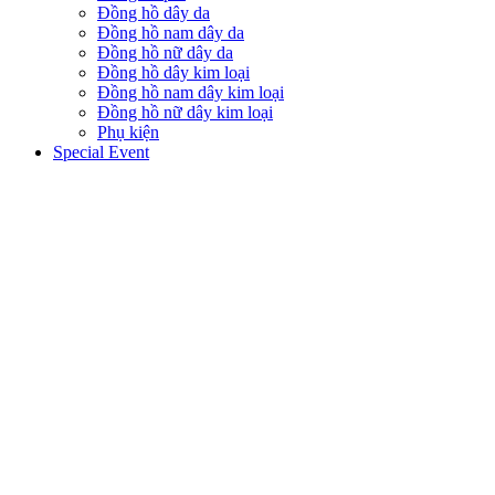
Đồng hồ dây da
Đồng hồ nam dây da
Đồng hồ nữ dây da
Đồng hồ dây kim loại
Đồng hồ nam dây kim loại
Đồng hồ nữ dây kim loại
Phụ kiện
Special Event