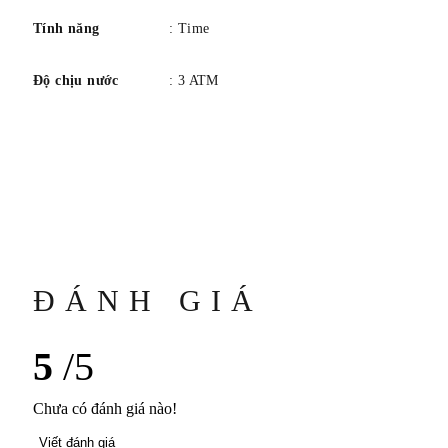
Chất liệu dây đeo: Vàng hồng và thép. Khả năng chống
Tính năng
: Time
nước: 30 m. Số viên ngọc: 1. Chất liệu: Vàng hồng và thép.
Đá quý: Kim cương . Màu sắc: Bạc, Hồng
Độ chịu nước
: 3 ATM
Xuất xứ: Thụy Sĩ
ĐÁNH GIÁ
5
/5
Chưa có đánh giá nào!
Viết đánh giá