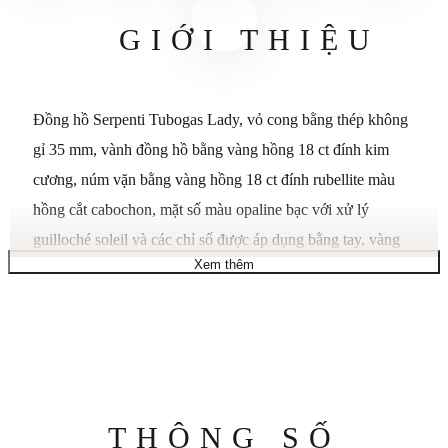
GIỚI THIỆU
Đồng hồ Serpenti Tubogas Lady, vỏ cong bằng thép không
gỉ 35 mm, vành đồng hồ bằng vàng hồng 18 ct đính kim
cương, núm vặn bằng vàng hồng 18 ct đính rubellite màu
hồng cắt cabochon, mặt số màu opaline bạc với xử lý
guilloché soleil và các chỉ số được áp dụng bằng tay, vàng
Xem thêm
hồng 18 ct và dây đeo xoắn ốc đơn bằng thép không gỉ. Bộ
chuyển động thạch anh, chức năng giờ và phút. Chống
nước 30 m.
Kết hợp hai trong số những biểu tượng mang tính biểu
tượng nhất của thiết kế Bvlgari, đồng hồ Serpenti Tubogas
cuộn tròn sự uốn lượn của con rắn với linh hồn đương đại
Thông
THÔNG SỐ