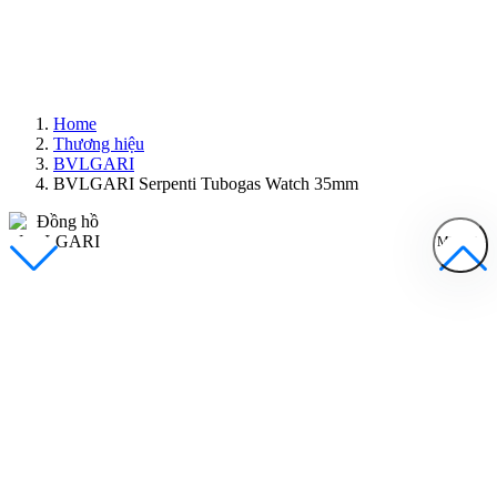
Home
Thương hiệu
BVLGARI
BVLGARI Serpenti Tubogas Watch 35mm
MENU
Đồng Hồ Nam
Đồng Hồ Nữ
Sản Phẩm Bán Chạy
Sản Phẩm Mới
Bài Viết