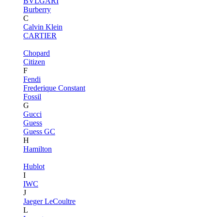
BVLGARI
Burberry
C
Calvin Klein
CARTIER
Chopard
Citizen
F
Fendi
Frederique Constant
Fossil
G
Gucci
Guess
Guess GC
H
Hamilton
Hublot
I
IWC
J
Jaeger LeCoultre
L