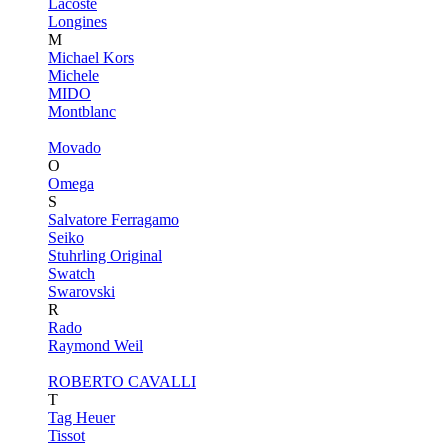
Lacoste
Longines
M
Michael Kors
Michele
MIDO
Montblanc
Movado
O
Omega
S
Salvatore Ferragamo
Seiko
Stuhrling Original
Swatch
Swarovski
R
Rado
Raymond Weil
ROBERTO CAVALLI
T
Tag Heuer
Tissot