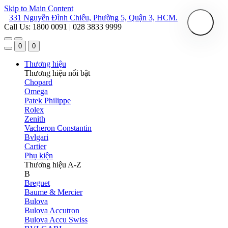
Skip to Main Content
331 Nguyễn Đình Chiểu, Phường 5, Quận 3, HCM.
Call Us: 1800 0091 | 028 3833 9999
0
0
Thương hiệu
Thương hiệu nổi bật
Chopard
Omega
Patek Philippe
Rolex
Zenith
Vacheron Constantin
Bvlgari
Cartier
Phụ kiện
Thương hiệu A-Z
B
Breguet
Baume & Mercier
Bulova
Bulova Accutron
Bulova Accu Swiss