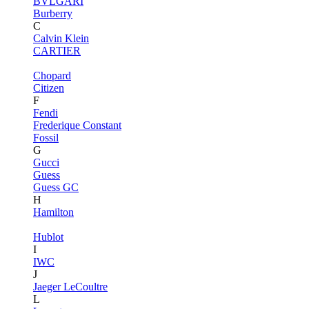
BVLGARI
Burberry
C
Calvin Klein
CARTIER
Chopard
Citizen
F
Fendi
Frederique Constant
Fossil
G
Gucci
Guess
Guess GC
H
Hamilton
Hublot
I
IWC
J
Jaeger LeCoultre
L