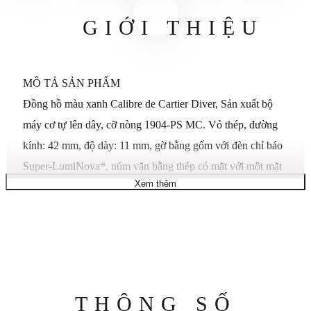
GIỚI THIỆU
MÔ TẢ SẢN PHẨM
Đồng hồ màu xanh Calibre de Cartier Diver, Sản xuất bộ
máy cơ tự lên dây, cỡ nòng 1904-PS MC. Vỏ thép, đường
kính: 42 mm, độ dày: 11 mm, gờ bằng gốm với đèn chỉ báo
Super-LumiNova*, núm vặn bằng thép có mặt với một mặt
Xem thêm
đá tổng hợp có mặt. Mặt đồng hồ màu xanh ốc sên một
phần có vạch chỉ giờ Super-LumiNova*, kim thép hình
thanh kiếm được phủ Super-LumiNova*. Tinh thể sapphire.
Dây đeo bằng da bê và cao su màu xanh, khóa ardillon bằng
thép. Khẩu độ lịch ở vị trí 3 giờ, giây nhỏ ở vị trí 6 giờ.
Chống nước ở áp suất 30 bar (khoảng 300 mét). (*Super-
Thông
THÔNG SỐ