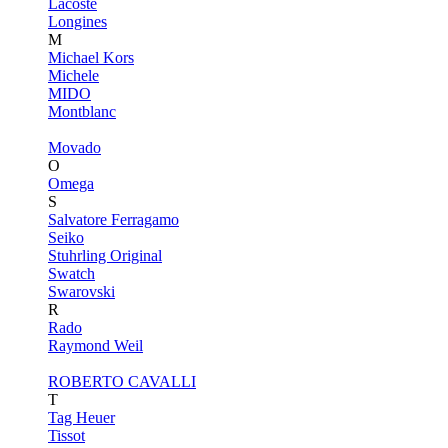
Lacoste
Longines
M
Michael Kors
Michele
MIDO
Montblanc
Movado
O
Omega
S
Salvatore Ferragamo
Seiko
Stuhrling Original
Swatch
Swarovski
R
Rado
Raymond Weil
ROBERTO CAVALLI
T
Tag Heuer
Tissot