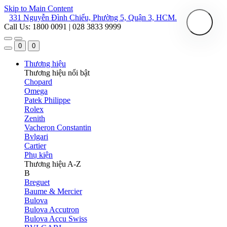
Skip to Main Content
331 Nguyễn Đình Chiểu, Phường 5, Quận 3, HCM.
Call Us: 1800 0091 | 028 3833 9999
0
0
Thương hiệu
Thương hiệu nổi bật
Chopard
Omega
Patek Philippe
Rolex
Zenith
Vacheron Constantin
Bvlgari
Cartier
Phụ kiện
Thương hiệu A-Z
B
Breguet
Baume & Mercier
Bulova
Bulova Accutron
Bulova Accu Swiss