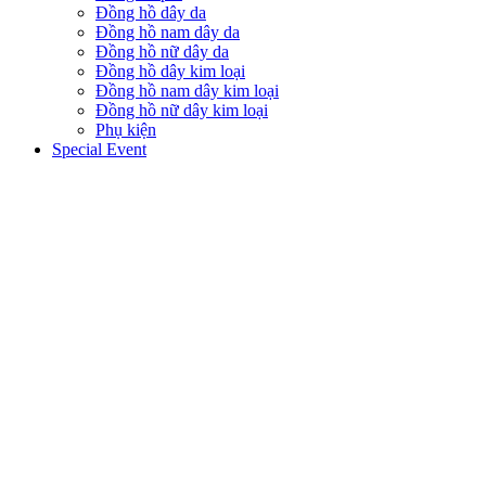
Đồng hồ dây da
Đồng hồ nam dây da
Đồng hồ nữ dây da
Đồng hồ dây kim loại
Đồng hồ nam dây kim loại
Đồng hồ nữ dây kim loại
Phụ kiện
Special Event