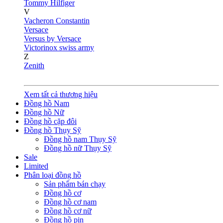
Tommy Hilfiger
V
Vacheron Constantin
Versace
Versus by Versace
Victorinox swiss army
Z
Zenith
Xem tất cả thương hiệu
Đồng hồ Nam
Đồng hồ Nữ
Đồng hồ cặp đôi
Đồng hồ Thụy Sỹ
Đồng hồ nam Thụy Sỹ
Đồng hồ nữ Thụy Sỹ
Sale
Limited
Phân loại đồng hồ
Sản phẩm bán chạy
Đồng hồ cơ
Đồng hồ cơ nam
Đồng hồ cơ nữ
Đồng hồ pin