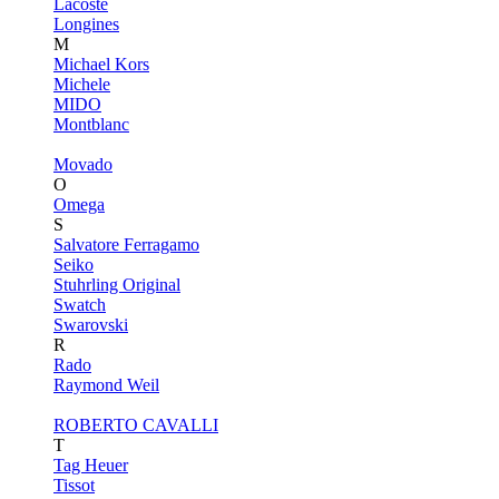
Lacoste
Longines
M
Michael Kors
Michele
MIDO
Montblanc
Movado
O
Omega
S
Salvatore Ferragamo
Seiko
Stuhrling Original
Swatch
Swarovski
R
Rado
Raymond Weil
ROBERTO CAVALLI
T
Tag Heuer
Tissot