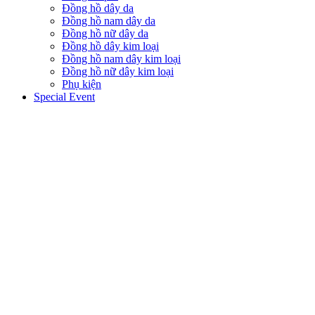
Đồng hồ dây da
Đồng hồ nam dây da
Đồng hồ nữ dây da
Đồng hồ dây kim loại
Đồng hồ nam dây kim loại
Đồng hồ nữ dây kim loại
Phụ kiện
Special Event