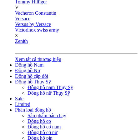
Tommy Hilfiger
V
Vacheron Constantin
Versace
Versus by Versace
Victorinox swiss army
Z
Zenith
Xem tất cả thương hiệu
Đồng hồ Nam
Đồng hồ Nữ
Đồng hồ cặp đôi
Đồng hồ Thụy Sỹ
Đồng hồ nam Thụy Sỹ
Đồng hồ nữ Thụy Sỹ
Sale
Limited
Phân loại đồng hồ
Sản phẩm bán chạy
Đồng hồ cơ
Đồng hồ cơ nam
Đồng hồ cơ nữ
Đồng hồ pin