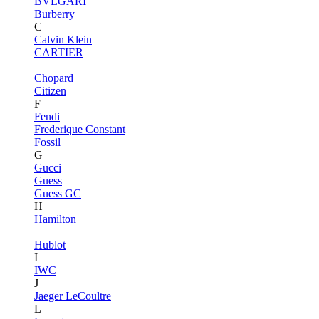
BVLGARI
Burberry
C
Calvin Klein
CARTIER
Chopard
Citizen
F
Fendi
Frederique Constant
Fossil
G
Gucci
Guess
Guess GC
H
Hamilton
Hublot
I
IWC
J
Jaeger LeCoultre
L