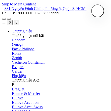
Skip to Main Content
331 Nguyễn Đình Chiểu, Phường 5, Quận 3, HCM.
Call Us: 1800 0091 | 028 3833 9999
0
0
Thương hiệu
Thương hiệu nổi bật
Chopard
Omega
Patek Philippe
Rolex
Zenith
Vacheron Constantin
Bvlgari
Cartier
Phụ kiện
Thương hiệu A-Z
B
Breguet
Baume & Mercier
Bulova
Bulova Accutron
Bulova Accu Swiss