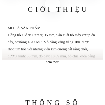
GIỚI THIỆU
MÔ TẢ SẢN PHẨM
Đồng hồ Clé de Cartier, 35 mm, Sản xuất bộ máy cơ tự lên
dây, cỡ nòng 1847 MC. Vỏ bằng vàng trắng 18K được
rhodium hóa với những viên kim cương cắt sáng chói,
đường kính: 35 mm, độ dày: 10,09 mm, bộ chìa khóa bằng
Xem thêm
sapphire, mặt số hiệu ứng tia mặt trời flinqué, kim hình
thanh kiếm bằng thép xanh, dây đeo da cá sấu màu hồng
fuchsia sáng bóng, 16 Khóa đôi bằng vàng trắng 18K mạ
rhodium có thể điều chỉnh gấp đôi, mặt sau bằng sapphire.
Khả năng chống nước ở mức 3 bar (khoảng 30 mét/100
feet).
Thông
THÔNG SỐ