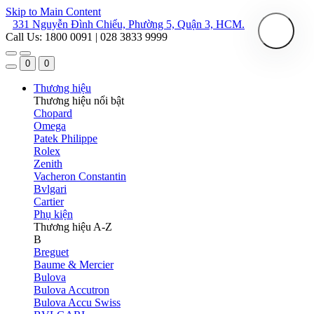
Skip to Main Content
331 Nguyễn Đình Chiểu, Phường 5, Quận 3, HCM.
Call Us: 1800 0091 | 028 3833 9999
0
0
Thương hiệu
Thương hiệu nổi bật
Chopard
Omega
Patek Philippe
Rolex
Zenith
Vacheron Constantin
Bvlgari
Cartier
Phụ kiện
Thương hiệu A-Z
B
Breguet
Baume & Mercier
Bulova
Bulova Accutron
Bulova Accu Swiss