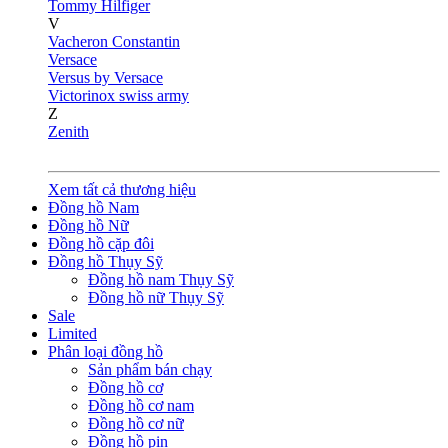
Tommy Hilfiger
V
Vacheron Constantin
Versace
Versus by Versace
Victorinox swiss army
Z
Zenith
Xem tất cả thương hiệu
Đồng hồ Nam
Đồng hồ Nữ
Đồng hồ cặp đôi
Đồng hồ Thụy Sỹ
Đồng hồ nam Thụy Sỹ
Đồng hồ nữ Thụy Sỹ
Sale
Limited
Phân loại đồng hồ
Sản phẩm bán chạy
Đồng hồ cơ
Đồng hồ cơ nam
Đồng hồ cơ nữ
Đồng hồ pin