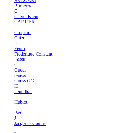
BVLGARI
Burberry
C
Calvin Klein
CARTIER
Chopard
Citizen
F
Fendi
Frederique Constant
Fossil
G
Gucci
Guess
Guess GC
H
Hamilton
Hublot
I
IWC
J
Jaeger LeCoultre
L