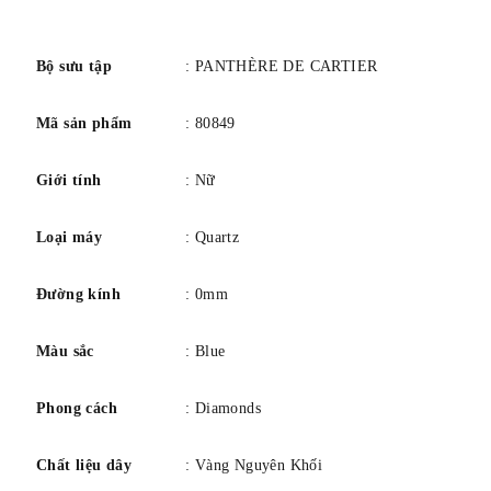
những đặc điểm nổi bật khác.
số
MÔ TẢ SẢN PHẨM
Đồng hồ Panthère de Cartier, mẫu nhỏ, bộ máy thạch anh.
Bộ sưu tập
: PANTHÈRE DE CARTIER
Vỏ và dây đeo bằng vàng hồng 18K đính kim cương cắt
Mã sản phẩm
: 80849
sáng chói.
Bộ vương miện với kim cương hình thanh kiếm bằng thép
Giới tính
: Nữ
xanh.
Kích thước: 30 mm x 22 mm, độ dày: 6 mm.
Loại máy
: Quartz
Chống nước ở áp suất 3 bar (khoảng 30 mét).
Đường kính
: 0mm
Màu sắc
: Blue
Phong cách
: Diamonds
Chất liệu dây
: Vàng Nguyên Khối