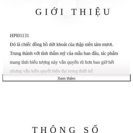
GIỚI THIỆU
HPI01131
Đó là chiếc đồng hồ dứt khoát của thập niên tám mươi.
Trung thành với tính thẩm mỹ của mẫu ban đầu, tác phẩm
mang tính biểu tượng này vẫn quyến rũ hơn bao giờ hết
nhưng vẫn kiên quyết hiện đại trong thiết kế.
Xem thêm
Được sắp xếp hợp lý, chân thực và tinh tế, nó kết hợp
những gì tốt nhất của thiết kế Cartier. Những chiếc vít nhỏ
tạo điểm nhấn cho khung bezel một cách đầy phong cách,
trong khi các liên kết linh hoạt của vòng đeo tay bằng vàng
cuộn quanh cổ tay. Hình vuông mềm mại, núm vặn bằng
sapphire hình bát giác huyền thoại và chữ số La Mã là
Thông
THÔNG SỐ