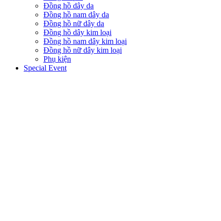
Đồng hồ dây da
Đồng hồ nam dây da
Đồng hồ nữ dây da
Đồng hồ dây kim loại
Đồng hồ nam dây kim loại
Đồng hồ nữ dây kim loại
Phụ kiện
Special Event