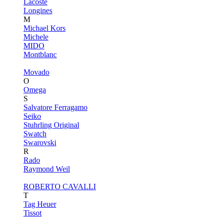
Lacoste
Longines
M
Michael Kors
Michele
MIDO
Montblanc
Movado
O
Omega
S
Salvatore Ferragamo
Seiko
Stuhrling Original
Swatch
Swarovski
R
Rado
Raymond Weil
ROBERTO CAVALLI
T
Tag Heuer
Tissot