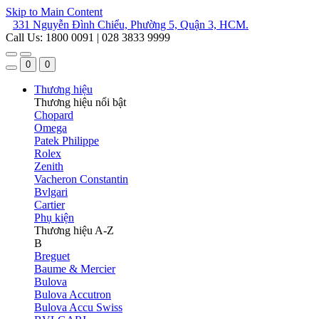
Skip to Main Content
331 Nguyễn Đình Chiểu, Phường 5, Quận 3, HCM.
Call Us: 1800 0091 | 028 3833 9999
0
0
Thương hiệu
Thương hiệu nổi bật
Chopard
Omega
Patek Philippe
Rolex
Zenith
Vacheron Constantin
Bvlgari
Cartier
Phụ kiện
Thương hiệu A-Z
B
Breguet
Baume & Mercier
Bulova
Bulova Accutron
Bulova Accu Swiss