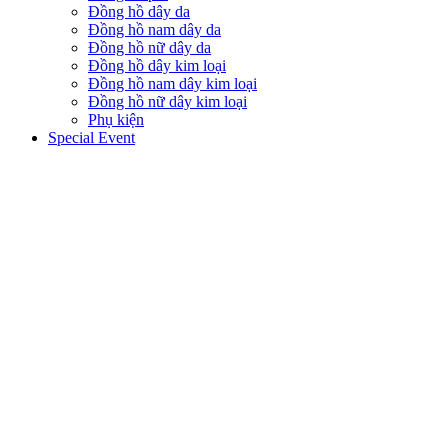
Đồng hồ dây da
Đồng hồ nam dây da
Đồng hồ nữ dây da
Đồng hồ dây kim loại
Đồng hồ nam dây kim loại
Đồng hồ nữ dây kim loại
Phụ kiện
Special Event