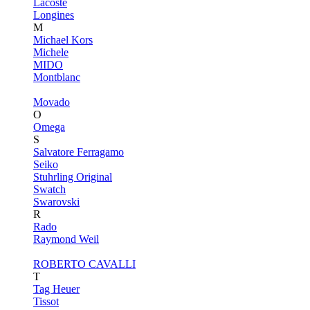
Lacoste
Longines
M
Michael Kors
Michele
MIDO
Montblanc
Movado
O
Omega
S
Salvatore Ferragamo
Seiko
Stuhrling Original
Swatch
Swarovski
R
Rado
Raymond Weil
ROBERTO CAVALLI
T
Tag Heuer
Tissot