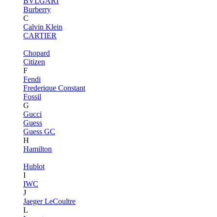
BVLGARI
Burberry
C
Calvin Klein
CARTIER
Chopard
Citizen
F
Fendi
Frederique Constant
Fossil
G
Gucci
Guess
Guess GC
H
Hamilton
Hublot
I
IWC
J
Jaeger LeCoultre
L