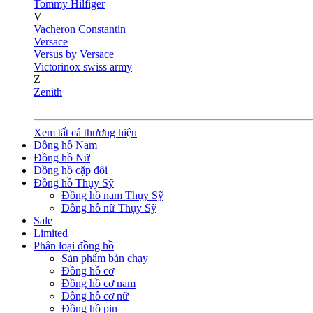
Tommy Hilfiger
V
Vacheron Constantin
Versace
Versus by Versace
Victorinox swiss army
Z
Zenith
Xem tất cả thương hiệu
Đồng hồ Nam
Đồng hồ Nữ
Đồng hồ cặp đôi
Đồng hồ Thụy Sỹ
Đồng hồ nam Thụy Sỹ
Đồng hồ nữ Thụy Sỹ
Sale
Limited
Phân loại đồng hồ
Sản phẩm bán chạy
Đồng hồ cơ
Đồng hồ cơ nam
Đồng hồ cơ nữ
Đồng hồ pin