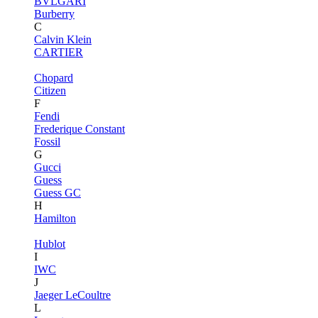
BVLGARI
Burberry
C
Calvin Klein
CARTIER
Chopard
Citizen
F
Fendi
Frederique Constant
Fossil
G
Gucci
Guess
Guess GC
H
Hamilton
Hublot
I
IWC
J
Jaeger LeCoultre
L