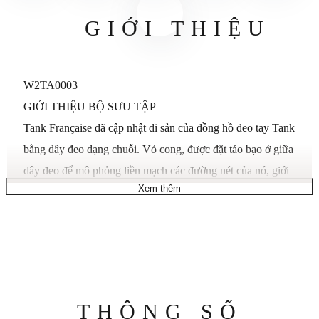
GIỚI THIỆU
W2TA0003
GIỚI THIỆU BỘ SƯU TẬP
Tank Française đã cập nhật di sản của đồng hồ đeo tay Tank
bằng dây đeo dạng chuỗi. Vỏ cong, được đặt táo bạo ở giữa
dây đeo để mô phỏng liền mạch các đường nét của nó, giới
Xem thêm
thiệu dòng Tank mới có cùng thẩm mỹ thiết kế hiện đại.
MÔ TẢ SẢN PHẨM
Đồng hồ Tank Française, mẫu cỡ trung, bộ máy thạch anh,
Cartier cỡ nòng 157.
Vỏ thép, vương miện hình bát giác bằng vàng vàng với
Thông
THÔNG SỐ