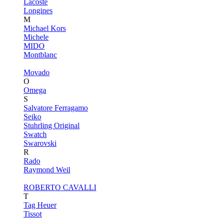
Lacoste
Longines
M
Michael Kors
Michele
MIDO
Montblanc
Movado
O
Omega
S
Salvatore Ferragamo
Seiko
Stuhrling Original
Swatch
Swarovski
R
Rado
Raymond Weil
ROBERTO CAVALLI
T
Tag Heuer
Tissot