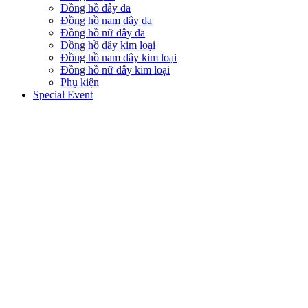
Đồng hồ dây da
Đồng hồ nam dây da
Đồng hồ nữ dây da
Đồng hồ dây kim loại
Đồng hồ nam dây kim loại
Đồng hồ nữ dây kim loại
Phụ kiện
Special Event