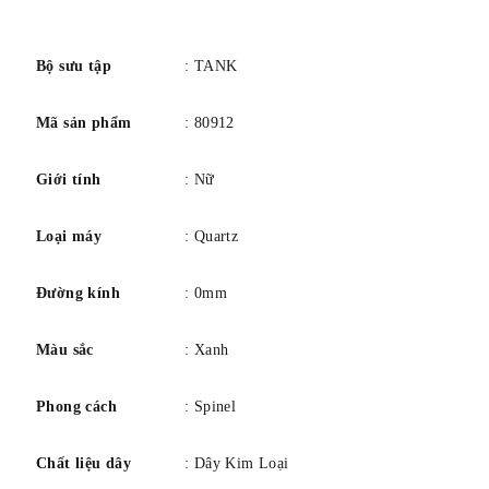
cabochon Spinel tổng hợp, mặt số hạt bạc, kim hình thanh
số
kiếm bằng thép xanh, mặt kính sapphire, vòng đeo tay bằng
thép và vàng vàng, móc thép gấp ba lần có thể điều chỉnh.
Bộ sưu tập
: TANK
Kích thước vỏ: 30,4 mm x 25,05 mm, dày 6,7 mm.
Mã sản phẩm
: 80912
Chống nước ở áp suất 3 bar (~30 mét).
Giới tính
: Nữ
Loại máy
: Quartz
Đường kính
: 0mm
Màu sắc
: Xanh
Phong cách
: Spinel
Chất liệu dây
: Dây Kim Loại