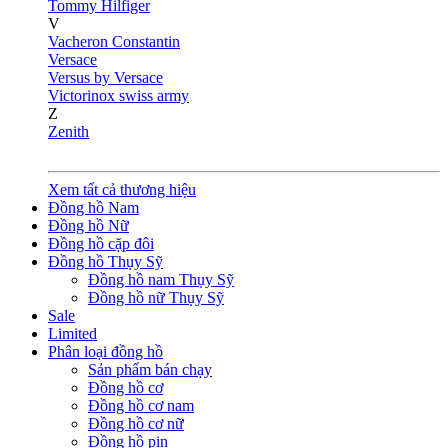
Tommy Hilfiger
V
Vacheron Constantin
Versace
Versus by Versace
Victorinox swiss army
Z
Zenith
Xem tất cả thương hiệu
Đồng hồ Nam
Đồng hồ Nữ
Đồng hồ cặp đôi
Đồng hồ Thụy Sỹ
Đồng hồ nam Thụy Sỹ
Đồng hồ nữ Thụy Sỹ
Sale
Limited
Phân loại đồng hồ
Sản phẩm bán chạy
Đồng hồ cơ
Đồng hồ cơ nam
Đồng hồ cơ nữ
Đồng hồ pin