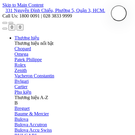
Skip to Main Content
331 Nguyễn Đình Chiểu, Phường 5, Quận 3, HCM.
Call Us: 1800 0091 | 028 3833 9999
0
0
Thương hiệu
Thương hiệu nổi bật
Chopard
Omega
Patek Philippe
Rolex
Zenith
Vacheron Constantin
Bvlgari
Cartier
Phụ kiện
Thương hiệu A-Z
B
Breguet
Baume & Mercier
Bulova
Bulova Accutron
Bulova Accu Swiss