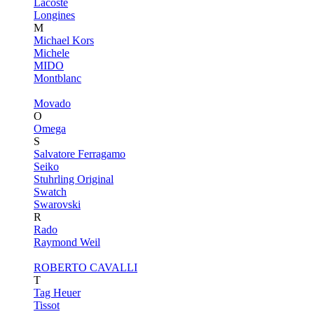
Lacoste
Longines
M
Michael Kors
Michele
MIDO
Montblanc
Movado
O
Omega
S
Salvatore Ferragamo
Seiko
Stuhrling Original
Swatch
Swarovski
R
Rado
Raymond Weil
ROBERTO CAVALLI
T
Tag Heuer
Tissot