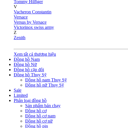
Tommy Hilfiger
V
Vacheron Constantin
Versace
Versus by Versace
Victorinox swiss army
Z
Zenith
Xem tất cả thương hiệu
Đồng hồ Nam
Đồng hồ Nữ
Đồng hồ cặp đôi
Đồng hồ Thụy Sỹ
Đồng hồ nam Thụy Sỹ
Đồng hồ nữ Thụy Sỹ
Sale
Limited
Phân loại đồng hồ
Sản phẩm bán chạy
Đồng hồ cơ
Đồng hồ cơ nam
Đồng hồ cơ nữ
Đồng hồ pin