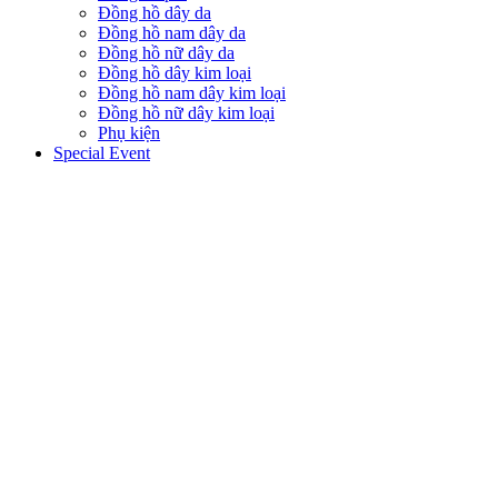
Đồng hồ dây da
Đồng hồ nam dây da
Đồng hồ nữ dây da
Đồng hồ dây kim loại
Đồng hồ nam dây kim loại
Đồng hồ nữ dây kim loại
Phụ kiện
Special Event