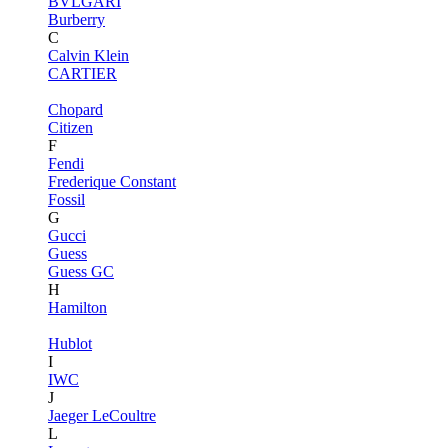
BVLGARI
Burberry
C
Calvin Klein
CARTIER
Chopard
Citizen
F
Fendi
Frederique Constant
Fossil
G
Gucci
Guess
Guess GC
H
Hamilton
Hublot
I
IWC
J
Jaeger LeCoultre
L