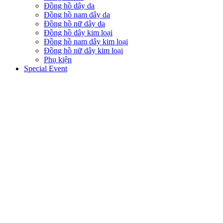
Đồng hồ dây da
Đồng hồ nam dây da
Đồng hồ nữ dây da
Đồng hồ dây kim loại
Đồng hồ nam dây kim loại
Đồng hồ nữ dây kim loại
Phụ kiện
Special Event