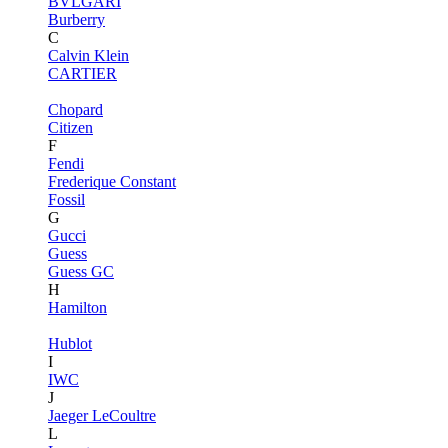
BVLGARI
Burberry
C
Calvin Klein
CARTIER
Chopard
Citizen
F
Fendi
Frederique Constant
Fossil
G
Gucci
Guess
Guess GC
H
Hamilton
Hublot
I
IWC
J
Jaeger LeCoultre
L