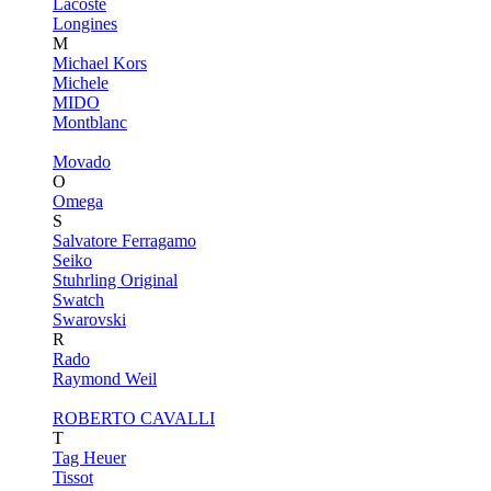
Lacoste
Longines
M
Michael Kors
Michele
MIDO
Montblanc
Movado
O
Omega
S
Salvatore Ferragamo
Seiko
Stuhrling Original
Swatch
Swarovski
R
Rado
Raymond Weil
ROBERTO CAVALLI
T
Tag Heuer
Tissot