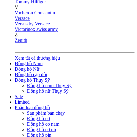
Tommy Hilfiger
V
Vacheron Constantin
Versace
Versus by Versace
Victorinox swiss army
Z
Zenith
Xem tất cả thương hiệu
Đồng hồ Nam
Đồng hồ Nữ
Đồng hồ cặp đôi
Đồng hồ Thụy Sỹ
Đồng hồ nam Thụy Sỹ
Đồng hồ nữ Thụy Sỹ
Sale
Limited
Phân loại đồng hồ
Sản phẩm bán chạy
Đồng hồ cơ
Đồng hồ cơ nam
Đồng hồ cơ nữ
Đồng hồ pin