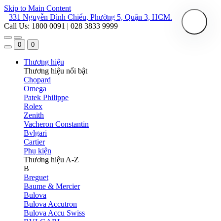
Skip to Main Content
331 Nguyễn Đình Chiểu, Phường 5, Quận 3, HCM.
Call Us: 1800 0091 | 028 3833 9999
0
0
Thương hiệu
Thương hiệu nổi bật
Chopard
Omega
Patek Philippe
Rolex
Zenith
Vacheron Constantin
Bvlgari
Cartier
Phụ kiện
Thương hiệu A-Z
B
Breguet
Baume & Mercier
Bulova
Bulova Accutron
Bulova Accu Swiss