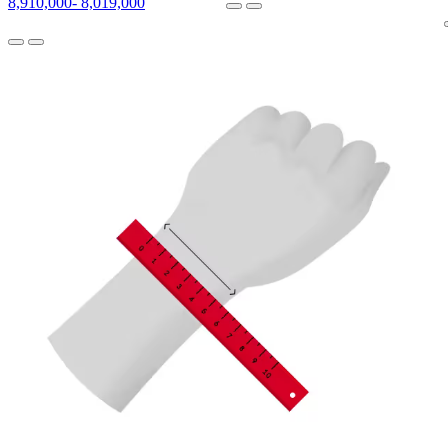
8,910,000
-
8,019,000