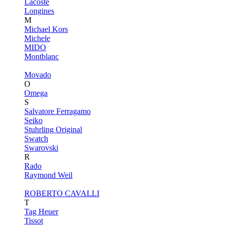
Lacoste
Longines
M
Michael Kors
Michele
MIDO
Montblanc
Movado
O
Omega
S
Salvatore Ferragamo
Seiko
Stuhrling Original
Swatch
Swarovski
R
Rado
Raymond Weil
ROBERTO CAVALLI
T
Tag Heuer
Tissot