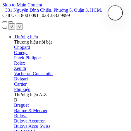
Skip to Main Content
331 Nguyễn Đình Chiểu, Phường 5, Quận 3, HCM.
Call Us: 1800 0091 | 028 3833 9999
0
0
Thương hiệu
Thương hiệu nổi bật
Chopard
Omega
Patek Philippe
Rolex
Zenith
Vacheron Constantin
Bvlgari
Cartier
Phụ kiện
Thương hiệu A-Z
B
Breguet
Baume & Mercier
Bulova
Bulova Accutron
Bulova Accu Swiss