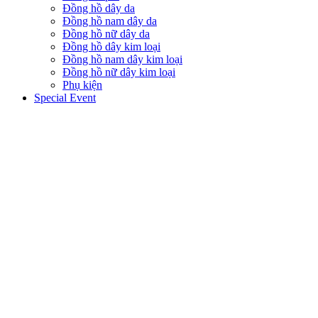
Đồng hồ dây da
Đồng hồ nam dây da
Đồng hồ nữ dây da
Đồng hồ dây kim loại
Đồng hồ nam dây kim loại
Đồng hồ nữ dây kim loại
Phụ kiện
Special Event