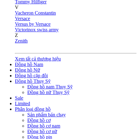
Tommy Hilfiger
V
Vacheron Constantin
Versace
Versus by Versace
Victorinox swiss army
Z
Zenith
Xem tất cả thương hiệu
Đồng hồ Nam
Đồng hồ Nữ
Đồng hồ cặp đôi
Đồng hồ Thụy Sỹ
Đồng hồ nam Thụy Sỹ
Đồng hồ nữ Thụy Sỹ
Sale
Limited
Phân loại đồng hồ
Sản phẩm bán chạy
Đồng hồ cơ
Đồng hồ cơ nam
Đồng hồ cơ nữ
Đồng hồ pin