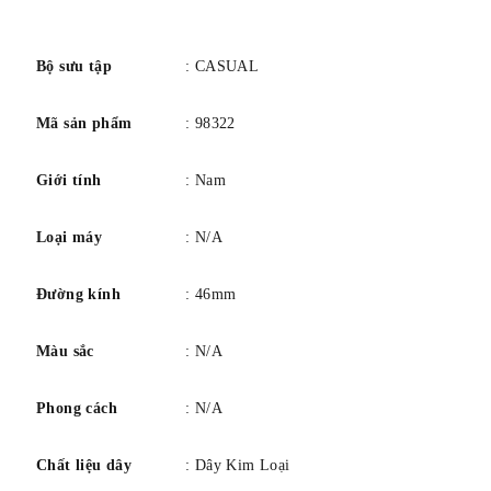
Kiểu dáng #: TW001106
số
Bộ sưu tập
: CASUAL
Mã sản phẩm
: 98322
Giới tính
: Nam
Loại máy
: N/A
Đường kính
: 46mm
Màu sắc
: N/A
Phong cách
: N/A
Chất liệu dây
: Dây Kim Loại