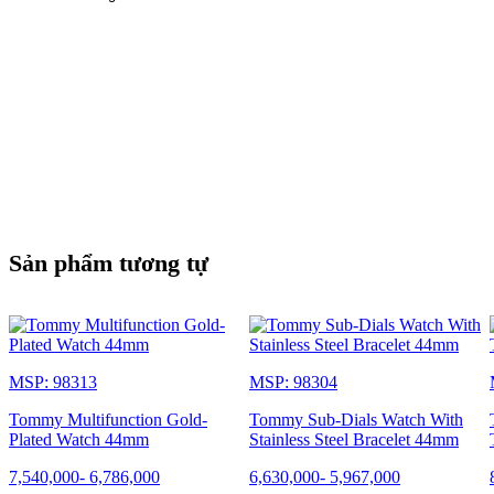
Sản phẩm tương tự
MSP: 98313
MSP: 98304
Tommy Multifunction Gold-
Tommy Sub-Dials Watch With
Plated Watch 44mm
Stainless Steel Bracelet 44mm
7,540,000
-
6,786,000
6,630,000
-
5,967,000