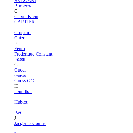
BVLGARI
Burberry
C
Calvin Klein
CARTIER
Chopard
Citizen
F
Fendi
Frederique Constant
Fossil
G
Gucci
Guess
Guess GC
H
Hamilton
Hublot
I
IWC
J
Jaeger LeCoultre
L