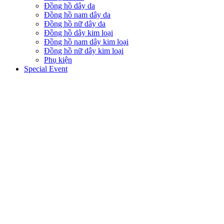
Đồng hồ dây da
Đồng hồ nam dây da
Đồng hồ nữ dây da
Đồng hồ dây kim loại
Đồng hồ nam dây kim loại
Đồng hồ nữ dây kim loại
Phụ kiện
Special Event