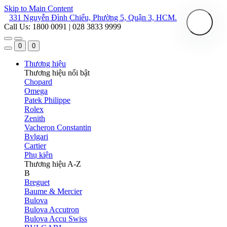
Skip to Main Content
331 Nguyễn Đình Chiểu, Phường 5, Quận 3, HCM.
Call Us: 1800 0091 | 028 3833 9999
0
0
Thương hiệu
Thương hiệu nổi bật
Chopard
Omega
Patek Philippe
Rolex
Zenith
Vacheron Constantin
Bvlgari
Cartier
Phụ kiện
Thương hiệu A-Z
B
Breguet
Baume & Mercier
Bulova
Bulova Accutron
Bulova Accu Swiss