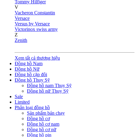
Tommy Hilfiger
V
Vacheron Constantin
Versace
Versus by Versace
Victorinox swiss army
Z
Zenith
Xem tất cả thương hiệu
Đồng hồ Nam
Đồng hồ Nữ
Đồng hồ cặp đôi
Đồng hồ Thụy Sỹ
Đồng hồ nam Thụy Sỹ
Đồng hồ nữ Thụy Sỹ
Sale
Limited
Phân loại đồng hồ
Sản phẩm bán chạy
Đồng hồ cơ
Đồng hồ cơ nam
Đồng hồ cơ nữ
Đồng hồ pin