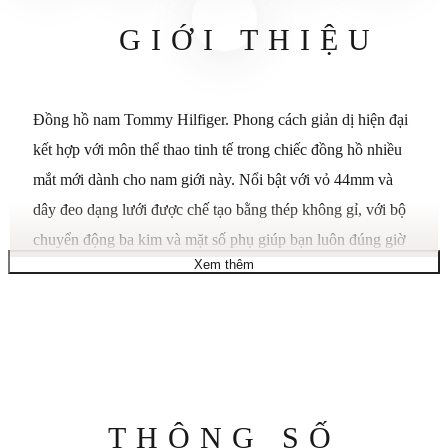
GIỚI THIỆU
Đồng hồ nam Tommy Hilfiger. Phong cách giản dị hiện đại
kết hợp với môn thể thao tinh tế trong chiếc đồng hồ nhiều
mắt mới dành cho nam giới này. Nổi bật với vỏ 44mm và
dây đeo dạng lưới được chế tạo bằng thép không gỉ, với bộ
chuyển động ba kim và mặt số phụ giúp bạn luôn đúng giờ
Xem thêm
một cách hoàn hảo.
Loại vật liệu cửa sổ quay số
Cốc nguyên chất
Loại hiển thị
Tương tự
móc cài
An toàn có thể gập lại bằng nút nhấn đôi
Chất liệu vỏ
Thép không gỉ
Đường kính vỏ
44 mm
Thông
THÔNG SỐ