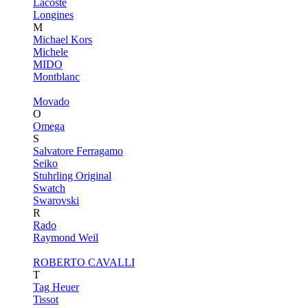
Lacoste
Longines
M
Michael Kors
Michele
MIDO
Montblanc
Movado
O
Omega
S
Salvatore Ferragamo
Seiko
Stuhrling Original
Swatch
Swarovski
R
Rado
Raymond Weil
ROBERTO CAVALLI
T
Tag Heuer
Tissot