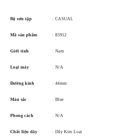
Chất liệu dây đeo
Vòng đeo tay bằng thép không gỉ
số
bảng màu
Bạc
Quay số màu
Màu xanh da trời
Bộ sưu tập
: CASUAL
Chuyển động
Thạch anh
Mã sản phẩm
: 83912
Giới tính
: Nam
Loại máy
: N/A
Đường kính
: 44mm
Màu sắc
: Blue
Phong cách
: N/A
Chất liệu dây
: Dây Kim Loại