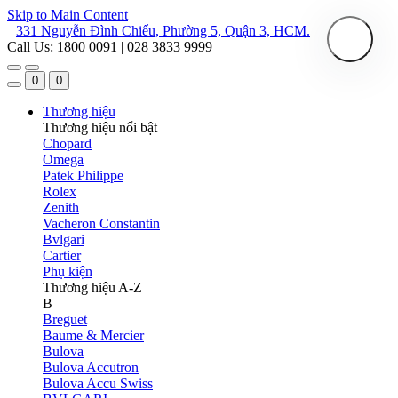
Skip to Main Content
331 Nguyễn Đình Chiểu, Phường 5, Quận 3, HCM.
Call Us: 1800 0091 | 028 3833 9999
0
0
Thương hiệu
Thương hiệu nổi bật
Chopard
Omega
Patek Philippe
Rolex
Zenith
Vacheron Constantin
Bvlgari
Cartier
Phụ kiện
Thương hiệu A-Z
B
Breguet
Baume & Mercier
Bulova
Bulova Accutron
Bulova Accu Swiss