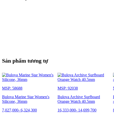
Sản phẩm tương tự
MSP: 58688
MSP: 92038
Bulova Marine Star Women's
Bulova Archive Surfboard
Silicone, 36mm
Orange Watch 40.5mm
7,027,000
-
6,324,300
16,333,000
-
14,699,700