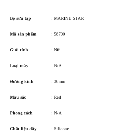
số
Bộ sưu tập
: MARINE STAR
Mã sản phẩm
: 58700
Giới tính
: Nữ
Loại máy
: N/A
Đường kính
: 36mm
Màu sắc
: Red
Phong cách
: N/A
Chất liệu dây
: Silicone