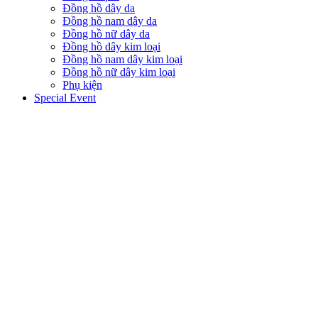
Đồng hồ dây da
Đồng hồ nam dây da
Đồng hồ nữ dây da
Đồng hồ dây kim loại
Đồng hồ nam dây kim loại
Đồng hồ nữ dây kim loại
Phụ kiện
Special Event