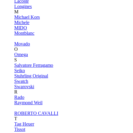
Lacoste
Longines
M
Michael Kors
Michele
MIDO
Montblanc
Movado
O
Omega
S
Salvatore Ferragamo
Seiko
Stuhrling Original
Swatch
Swarovski
R
Rado
Raymond Weil
ROBERTO CAVALLI
T
Tag Heuer
Tissot