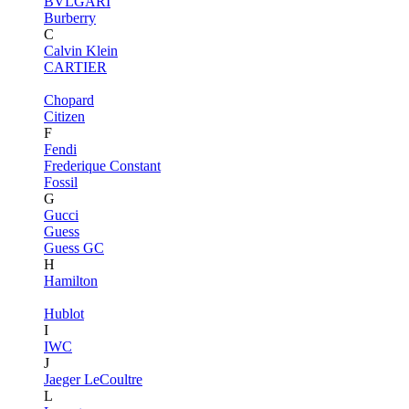
BVLGARI
Burberry
C
Calvin Klein
CARTIER
Chopard
Citizen
F
Fendi
Frederique Constant
Fossil
G
Gucci
Guess
Guess GC
H
Hamilton
Hublot
I
IWC
J
Jaeger LeCoultre
L