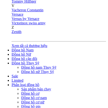
Tommy Hilfiger
V
Vacheron Constantin
Versace
Versus by Versace
Victorinox swiss army
Z
Zenith
Xem tất cả thương hiệu
Đồng hồ Nam
Đồng hồ Nữ
Đồng hồ cặp đôi
Đồng hồ Thụy Sỹ
Đồng hồ nam Thụy Sỹ
Đồng hồ nữ Thụy Sỹ
Sale
Limited
Phân loại đồng hồ
Sản phẩm bán chạy
Đồng hồ cơ
Đồng hồ cơ nam
Đồng hồ cơ nữ
Đồng hồ pin