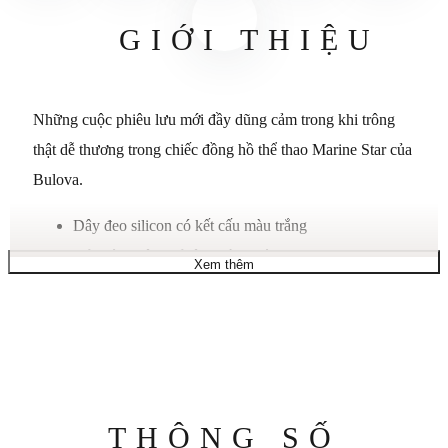
GIỚI THIỆU
Những cuộc phiêu lưu mới đầy dũng cảm trong khi trông
thật dễ thương trong chiếc đồng hồ thể thao Marine Star của
Bulova.
Dây đeo silicon có kết cấu màu trắng
Vỏ thép không gỉ tông vàng tròn, 36mm
Xem thêm
Mặt đồng hồ bấm giờ màu trắng với các cọc số, cọc
số phát sáng tông vàng, ba kim, ba mặt số phụ, cửa sổ
ngày và logo
Chuyển động thạch anh
Chống nước ở độ sâu 100 mét
Thông
THÔNG SỐ