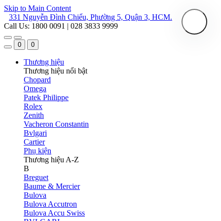
Skip to Main Content
331 Nguyễn Đình Chiểu, Phường 5, Quận 3, HCM.
Call Us: 1800 0091 | 028 3833 9999
0
0
Thương hiệu
Thương hiệu nổi bật
Chopard
Omega
Patek Philippe
Rolex
Zenith
Vacheron Constantin
Bvlgari
Cartier
Phụ kiện
Thương hiệu A-Z
B
Breguet
Baume & Mercier
Bulova
Bulova Accutron
Bulova Accu Swiss