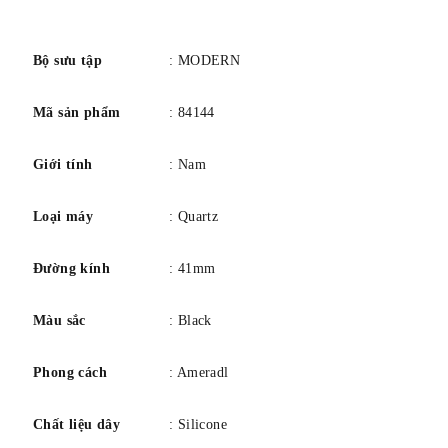
Đường kính vỏ: 41
số
Độ dày vỏ: 11,4
Chức năng: Lịch, Hai mươi bốn giờ
Bộ sưu tập
: MODERN
Phong trào: Quartz
Mã sản phẩm
: 84144
Kính: Pha lê Sapphire hình vòm kim loại
Khả năng chống nước: 0030M
Giới tính
: Nam
Loại máy
: Quartz
Đường kính
: 41mm
Màu sắc
: Black
Phong cách
: Ameradl
Chất liệu dây
: Silicone