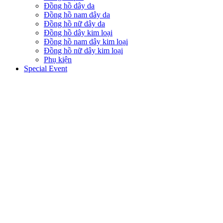
Đồng hồ dây da
Đồng hồ nam dây da
Đồng hồ nữ dây da
Đồng hồ dây kim loại
Đồng hồ nam dây kim loại
Đồng hồ nữ dây kim loại
Phụ kiện
Special Event