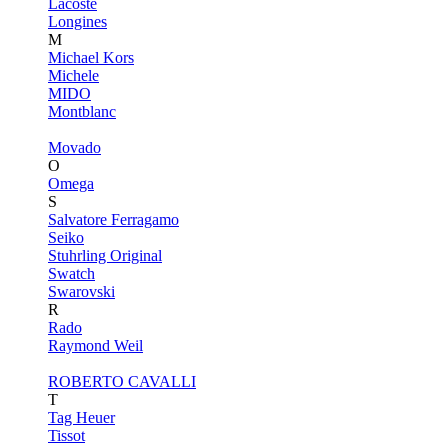
Lacoste
Longines
M
Michael Kors
Michele
MIDO
Montblanc
Movado
O
Omega
S
Salvatore Ferragamo
Seiko
Stuhrling Original
Swatch
Swarovski
R
Rado
Raymond Weil
ROBERTO CAVALLI
T
Tag Heuer
Tissot