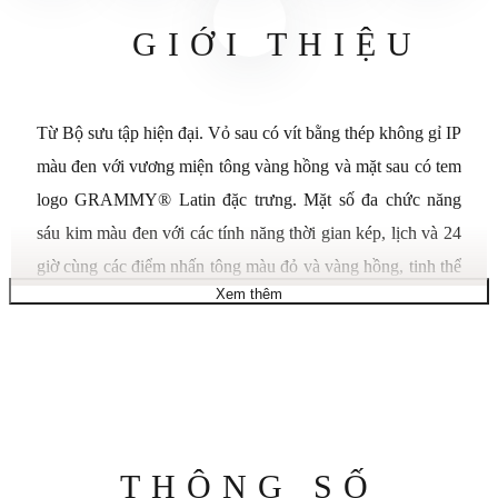
GIỚI THIỆU
Từ Bộ sưu tập hiện đại. Vỏ sau có vít bằng thép không gỉ IP
màu đen với vương miện tông vàng hồng và mặt sau có tem
logo GRAMMY® Latin đặc trưng. Mặt số đa chức năng
sáu kim màu đen với các tính năng thời gian kép, lịch và 24
giờ cùng các điểm nhấn tông màu đỏ và vàng hồng, tinh thể
Xem thêm
sapphire hình vòm với lớp phủ chống phản chiếu màu xanh
lam, dây đeo silicon màu đen với kết cấu lưới micro, huy
hiệu GRAMMY Latin, Lớp lót màu đỏ GRAMMY Latin
đặc trưng và khóa ba mảnh cùng khả năng chống nước ở độ
sâu 30 mét. Chuyển động thạch anh.
Chất liệu vỏ: Thép không gỉ
Thông
THÔNG SỐ