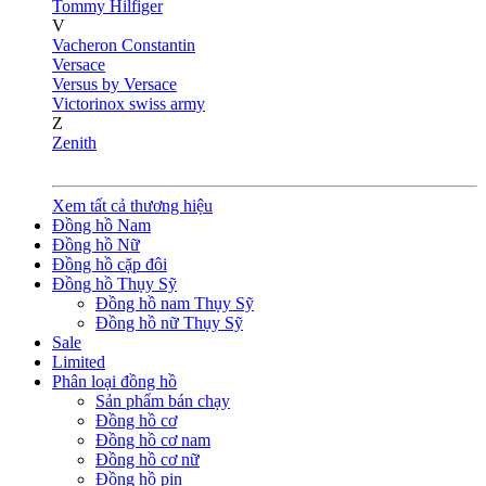
Tommy Hilfiger
V
Vacheron Constantin
Versace
Versus by Versace
Victorinox swiss army
Z
Zenith
Xem tất cả thương hiệu
Đồng hồ Nam
Đồng hồ Nữ
Đồng hồ cặp đôi
Đồng hồ Thụy Sỹ
Đồng hồ nam Thụy Sỹ
Đồng hồ nữ Thụy Sỹ
Sale
Limited
Phân loại đồng hồ
Sản phẩm bán chạy
Đồng hồ cơ
Đồng hồ cơ nam
Đồng hồ cơ nữ
Đồng hồ pin