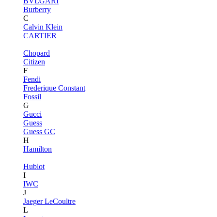
BVLGARI
Burberry
C
Calvin Klein
CARTIER
Chopard
Citizen
F
Fendi
Frederique Constant
Fossil
G
Gucci
Guess
Guess GC
H
Hamilton
Hublot
I
IWC
J
Jaeger LeCoultre
L