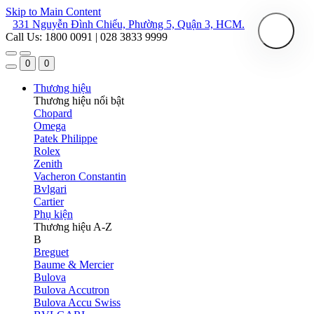
Skip to Main Content
331 Nguyễn Đình Chiểu, Phường 5, Quận 3, HCM.
Call Us: 1800 0091 | 028 3833 9999
0
0
Thương hiệu
Thương hiệu nổi bật
Chopard
Omega
Patek Philippe
Rolex
Zenith
Vacheron Constantin
Bvlgari
Cartier
Phụ kiện
Thương hiệu A-Z
B
Breguet
Baume & Mercier
Bulova
Bulova Accutron
Bulova Accu Swiss