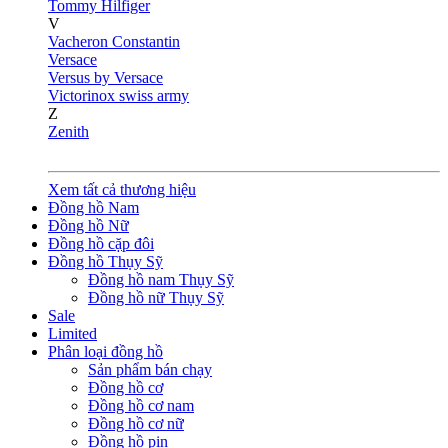
Tommy Hilfiger
V
Vacheron Constantin
Versace
Versus by Versace
Victorinox swiss army
Z
Zenith
Xem tất cả thương hiệu
Đồng hồ Nam
Đồng hồ Nữ
Đồng hồ cặp đôi
Đồng hồ Thụy Sỹ
Đồng hồ nam Thụy Sỹ
Đồng hồ nữ Thụy Sỹ
Sale
Limited
Phân loại đồng hồ
Sản phẩm bán chạy
Đồng hồ cơ
Đồng hồ cơ nam
Đồng hồ cơ nữ
Đồng hồ pin