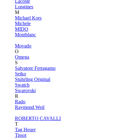
Lacoste
Longines
M
Michael Kors
Michele
MIDO
Montblanc
Movado
O
Omega
S
Salvatore Ferragamo
Seiko
Stuhrling Original
Swatch
Swarovski
R
Rado
Raymond Weil
ROBERTO CAVALLI
T
Tag Heuer
Tissot