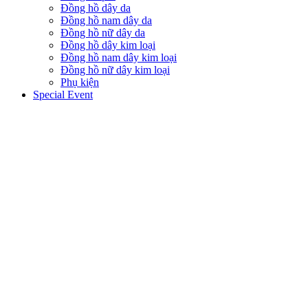
Đồng hồ dây da
Đồng hồ nam dây da
Đồng hồ nữ dây da
Đồng hồ dây kim loại
Đồng hồ nam dây kim loại
Đồng hồ nữ dây kim loại
Phụ kiện
Special Event