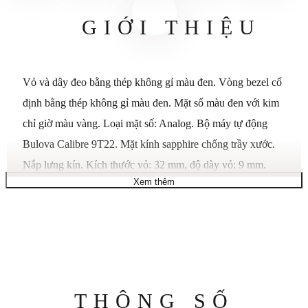
GIỚI THIỆU
Vỏ và dây đeo bằng thép không gỉ màu đen. Vòng bezel cố
định bằng thép không gỉ màu đen. Mặt số màu đen với kim
chỉ giờ màu vàng. Loại mặt số: Analog. Bộ máy tự động
Bulova Calibre 9T22. Mặt kính sapphire chống trầy xước.
Nắp lưng kín. Kích thước vỏ: 32 mm, độ dày vỏ: 9 mm.
Xem thêm
Chống nước ở độ sâu 30 mét / 100 feet.
Thông
THÔNG SỐ