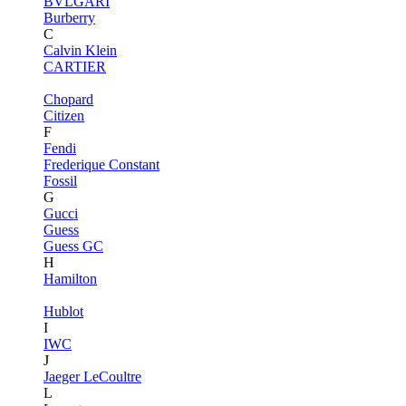
BVLGARI
Burberry
C
Calvin Klein
CARTIER
Chopard
Citizen
F
Fendi
Frederique Constant
Fossil
G
Gucci
Guess
Guess GC
H
Hamilton
Hublot
I
IWC
J
Jaeger LeCoultre
L