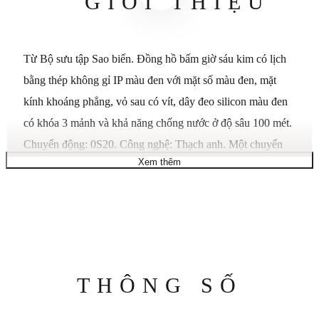
GIỚI THIỆU
Từ Bộ sưu tập Sao biển. Đồng hồ bấm giờ sáu kim có lịch
bằng thép không gỉ IP màu đen với mặt số màu đen, mặt
kính khoáng phẳng, vỏ sau có vít, dây đeo silicon màu đen
có khóa 3 mảnh và khả năng chống nước ở độ sâu 100 mét.
Chuyển động: 0S20. Công nghệ: Thạch anh. Một chuyển
Xem thêm
động chạy bằng pin. Tinh thể thạch anh điều chỉnh thời gian
đạt độ chính xác đến 15 giây một tháng. Chiều rộng vỏ
(mm): 44. Chiều rộng vấu (mm): 24. Pha lê: Pha lê tinh
khiết. Chống va đập và vỡ. Chống nước: 100m. Mặt số:
đen, xanh, logo âm thoa. Loại dây đeo: silicon. Chất liệu vỏ:
Hai giai điệu Thép không gỉ. Chức năng bổ sung: Đồng hồ
Thông
THÔNG SỐ
bấm giờ. Lịch
số