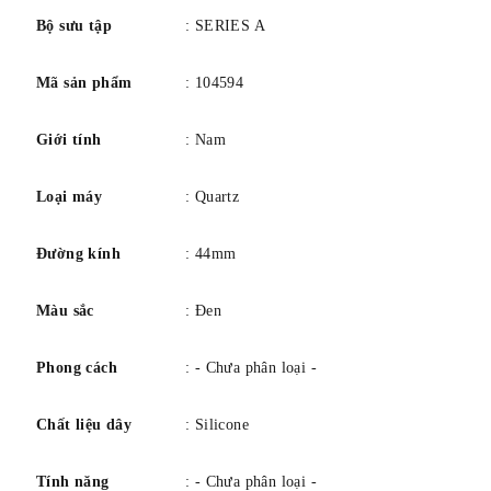
Bộ sưu tập
: SERIES A
Mã sản phẩm
: 104594
Giới tính
: Nam
Loại máy
: Quartz
Đường kính
: 44mm
Màu sắc
: Đen
Phong cách
: - Chưa phân loại -
Chất liệu dây
: Silicone
Tính năng
: - Chưa phân loại -