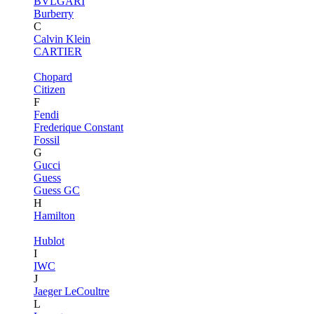
BVLGARI
Burberry
C
Calvin Klein
CARTIER
Chopard
Citizen
F
Fendi
Frederique Constant
Fossil
G
Gucci
Guess
Guess GC
H
Hamilton
Hublot
I
IWC
J
Jaeger LeCoultre
L