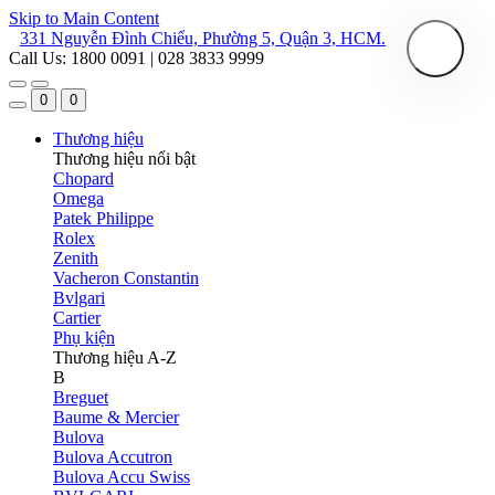
Skip to Main Content
331 Nguyễn Đình Chiểu, Phường 5, Quận 3, HCM.
Call Us: 1800 0091 | 028 3833 9999
0
0
Thương hiệu
Thương hiệu nổi bật
Chopard
Omega
Patek Philippe
Rolex
Zenith
Vacheron Constantin
Bvlgari
Cartier
Phụ kiện
Thương hiệu A-Z
B
Breguet
Baume & Mercier
Bulova
Bulova Accutron
Bulova Accu Swiss