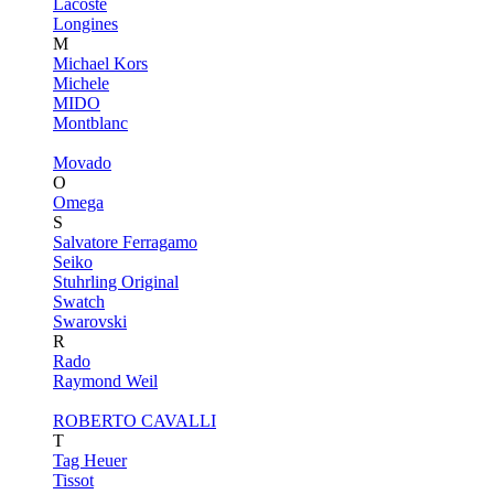
Lacoste
Longines
M
Michael Kors
Michele
MIDO
Montblanc
Movado
O
Omega
S
Salvatore Ferragamo
Seiko
Stuhrling Original
Swatch
Swarovski
R
Rado
Raymond Weil
ROBERTO CAVALLI
T
Tag Heuer
Tissot