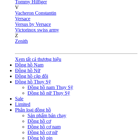
Tommy Hilfiger
V
Vacheron Constantin
Versace
Versus by Versace
Victorinox swiss army
Z
Zenith
Xem tất cả thương hiệu
Đồng hồ Nam
Đồng hồ Nữ
Đồng hồ cặp đôi
Đồng hồ Thụy Sỹ
Đồng hồ nam Thụy Sỹ
Đồng hồ nữ Thụy Sỹ
Sale
Limited
Phân loại đồng hồ
Sản phẩm bán chạy
Đồng hồ cơ
Đồng hồ cơ nam
Đồng hồ cơ nữ
Đồng hồ pin