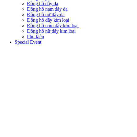
Đồng hồ dây da
Đồng hồ nam dây da
Đồng hồ nữ dây da
Đồng hồ dây kim loại
Đồng hồ nam dây kim loại
Đồng hồ nữ dây kim loại
Phụ kiện
Special Event