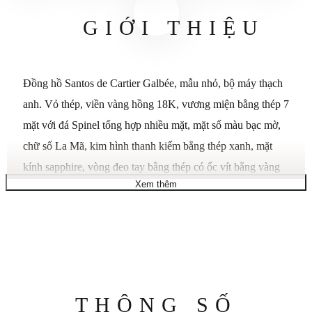
GIỚI THIỆU
Đồng hồ Santos de Cartier Galbée, mẫu nhỏ, bộ máy thạch
anh. Vỏ thép, viền vàng hồng 18K, vương miện bằng thép 7
mặt với đá Spinel tổng hợp nhiều mặt, mặt số màu bạc mờ,
chữ số La Mã, kim hình thanh kiếm bằng thép xanh, mặt
kính sapphire, vòng đeo tay bằng thép có ốc vít bằng vàng
Xem thêm
hồng 18K. Kích thước vỏ: 34,8 mm x 26,2 mm, độ dày: 6
mm. Chống nước ở độ sâu 30 mét/100 feet.
Hình dạng vỏ
Quảng trường
Kích thước trường hợp
26,2mm X 34,8mm
Độ dày vỏ
6 mm
Chất liệu vỏ
Thép không gỉ & Vàng Vàng
Thông
THÔNG SỐ