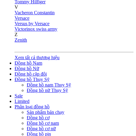
Tommy Hilfiger
V
Vacheron Constantin
Versace
Versus by Versace
Victorinox swiss army
Z
Zenith
Xem tất cả thương hiệu
Đồng hồ Nam
Đồng hồ Nữ
Đồng hồ cặp đôi
Đồng hồ Thụy Sỹ
Đồng hồ nam Thụy Sỹ
Đồng hồ nữ Thụy Sỹ
Sale
Limited
Phân loại đồng hồ
Sản phẩm bán chạy
Đồng hồ cơ
Đồng hồ cơ nam
Đồng hồ cơ nữ
Đồng hồ pin