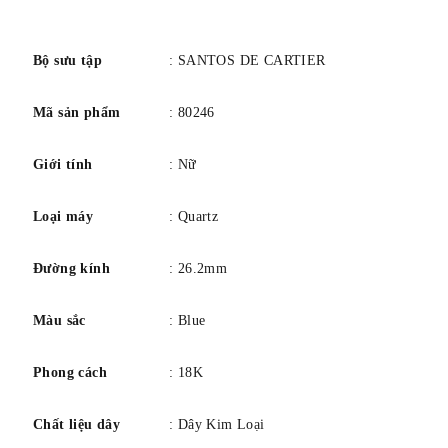
Quay số màu
Bạc
số
Pha lê
Sapphire chống trầy xước
Viền
đã sửa
Bộ sưu tập
: SANTOS DE CARTIER
Vương miện bắt vít
KHÔNG
Mã sản phẩm
: 80246
Không thấm nước
30m/100ft.
Quay lại
Chất rắn
Giới tính
: Nữ
Chất liệu dây đeo
Thép không gỉ & Vàng Vàng
Màu sắc/Hoàn thiện
Đã chải
Loại máy
: Quartz
móc cài
Khóa gấp ẩn
Đường kính
: 26.2mm
Sự chuyển động
Thạch anh
Màu sắc
: Blue
Phong cách
: 18K
Chất liệu dây
: Dây Kim Loại