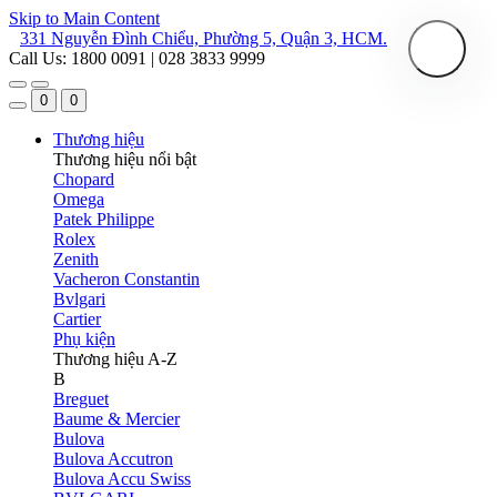
Skip to Main Content
331 Nguyễn Đình Chiểu, Phường 5, Quận 3, HCM.
Call Us: 1800 0091 | 028 3833 9999
0
0
Thương hiệu
Thương hiệu nổi bật
Chopard
Omega
Patek Philippe
Rolex
Zenith
Vacheron Constantin
Bvlgari
Cartier
Phụ kiện
Thương hiệu A-Z
B
Breguet
Baume & Mercier
Bulova
Bulova Accutron
Bulova Accu Swiss