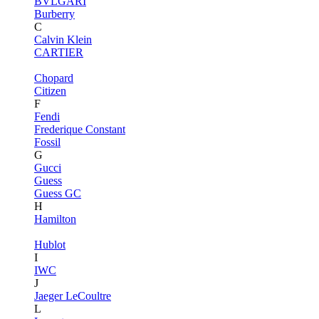
BVLGARI
Burberry
C
Calvin Klein
CARTIER
Chopard
Citizen
F
Fendi
Frederique Constant
Fossil
G
Gucci
Guess
Guess GC
H
Hamilton
Hublot
I
IWC
J
Jaeger LeCoultre
L