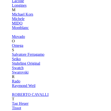
Lacoste
Longines
M
Michael Kors
Michele
MIDO
Montblanc
Movado
O
Omega
S
Salvatore Ferragamo
Seiko
Stuhrling Original
Swatch
Swarovski
R
Rado
Raymond Weil
ROBERTO CAVALLI
T
Tag Heuer
Tissot