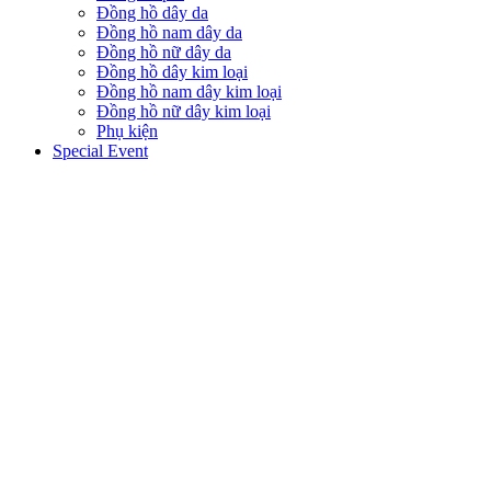
Đồng hồ dây da
Đồng hồ nam dây da
Đồng hồ nữ dây da
Đồng hồ dây kim loại
Đồng hồ nam dây kim loại
Đồng hồ nữ dây kim loại
Phụ kiện
Special Event