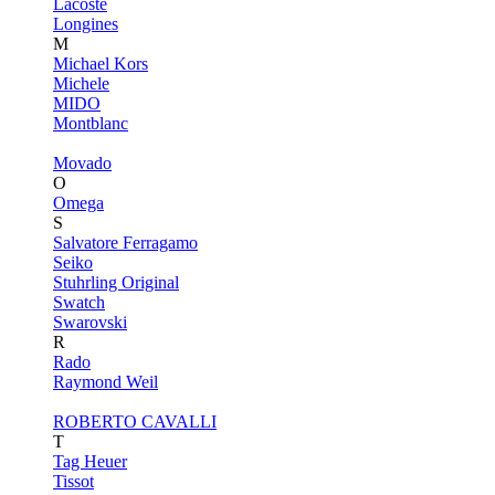
Lacoste
Longines
M
Michael Kors
Michele
MIDO
Montblanc
Movado
O
Omega
S
Salvatore Ferragamo
Seiko
Stuhrling Original
Swatch
Swarovski
R
Rado
Raymond Weil
ROBERTO CAVALLI
T
Tag Heuer
Tissot