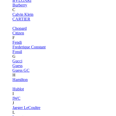
BVLGARI
Burberry
C
Calvin Klein
CARTIER
Chopard
Citizen
F
Fendi
Frederique Constant
Fossil
G
Gucci
Guess
Guess GC
H
Hamilton
Hublot
I
IWC
J
Jaeger LeCoultre
L