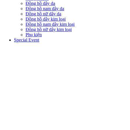
Đồng hồ dây da
Đồng hồ nam dây da
Đồng hồ nữ dây da
Đồng hồ dây kim loại
Đồng hồ nam dây kim loại
Đồng hồ nữ dây kim loại
Phụ kiện
Special Event