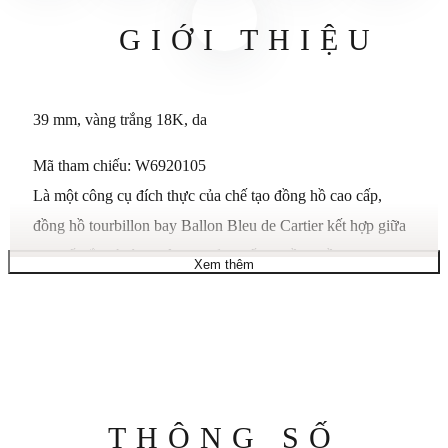
GIỚI THIỆU
39 mm, vàng trắng 18K, da
Mã tham chiếu: W6920105
Là một công cụ đích thực của chế tạo đồng hồ cao cấp,
đồng hồ tourbillon bay Ballon Bleu de Cartier kết hợp giữa
sự xuất sắc và tính hiện đại của chế tạo đồng hồ. Được trang
Xem thêm
bị bộ chuyển động mang Dấu Geneva - tourbillon bay 9452
MC cỡ nòng - sáng tạo này của Cartier nâng cao các đặc
tính kỹ thuật của nó bằng một thiết kế đặc biệt. Vỏ cong 46
mm của nó thể hiện nét sang trọng đương đại đặc trưng của
Cartier với sự tinh tế và mang đến một góc nhìn mới về thời
Thông
THÔNG SỐ
gian.