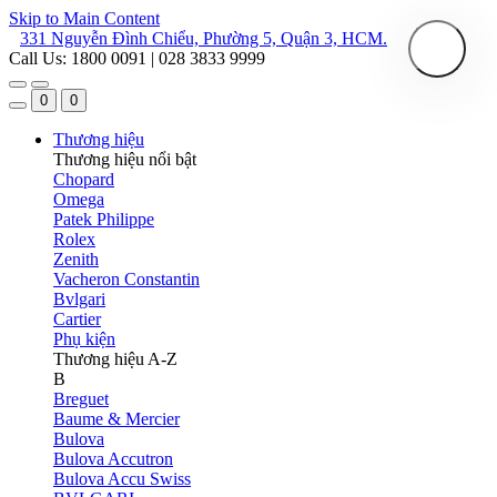
Skip to Main Content
331 Nguyễn Đình Chiểu, Phường 5, Quận 3, HCM.
Call Us: 1800 0091 | 028 3833 9999
0
0
Thương hiệu
Thương hiệu nổi bật
Chopard
Omega
Patek Philippe
Rolex
Zenith
Vacheron Constantin
Bvlgari
Cartier
Phụ kiện
Thương hiệu A-Z
B
Breguet
Baume & Mercier
Bulova
Bulova Accutron
Bulova Accu Swiss