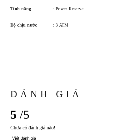
vỏ sau. Độ dày vỏ: 11,4 mm. Chống nước ở độ sâu 3 bar
Tính năng
: Power Reserve
(30 mét).
Độ chịu nước
: 3 ATM
ĐÁNH GIÁ
5
/5
Chưa có đánh giá nào!
Viết đánh giá