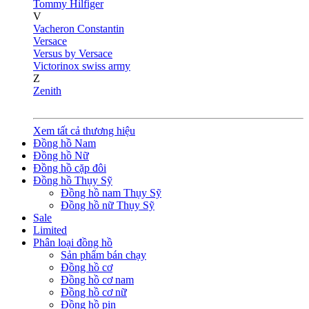
Tommy Hilfiger
V
Vacheron Constantin
Versace
Versus by Versace
Victorinox swiss army
Z
Zenith
Xem tất cả thương hiệu
Đồng hồ Nam
Đồng hồ Nữ
Đồng hồ cặp đôi
Đồng hồ Thụy Sỹ
Đồng hồ nam Thụy Sỹ
Đồng hồ nữ Thụy Sỹ
Sale
Limited
Phân loại đồng hồ
Sản phẩm bán chạy
Đồng hồ cơ
Đồng hồ cơ nam
Đồng hồ cơ nữ
Đồng hồ pin