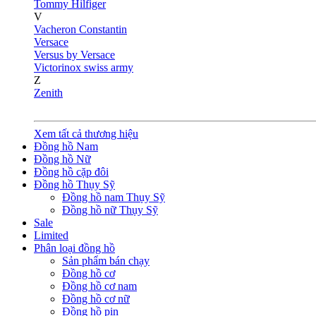
Tommy Hilfiger
V
Vacheron Constantin
Versace
Versus by Versace
Victorinox swiss army
Z
Zenith
Xem tất cả thương hiệu
Đồng hồ Nam
Đồng hồ Nữ
Đồng hồ cặp đôi
Đồng hồ Thụy Sỹ
Đồng hồ nam Thụy Sỹ
Đồng hồ nữ Thụy Sỹ
Sale
Limited
Phân loại đồng hồ
Sản phẩm bán chạy
Đồng hồ cơ
Đồng hồ cơ nam
Đồng hồ cơ nữ
Đồng hồ pin