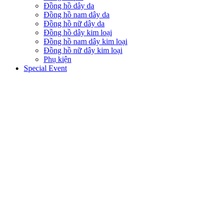
Đồng hồ dây da
Đồng hồ nam dây da
Đồng hồ nữ dây da
Đồng hồ dây kim loại
Đồng hồ nam dây kim loại
Đồng hồ nữ dây kim loại
Phụ kiện
Special Event