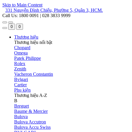
Skip to Main Content
331 Nguyễn Đình Chiểu, Phường 5, Quận 3, HCM.
Call Us: 1800 0091 | 028 3833 9999
0
0
Thương hiệu
Thương hiệu nổi bật
Chopard
Omega
Patek Philippe
Rolex
Zenith
Vacheron Constantin
Bvlgari
Cartier
Phụ kiện
Thương hiệu A-Z
B
Breguet
Baume & Mercier
Bulova
Bulova Accutron
Bulova Accu Swiss