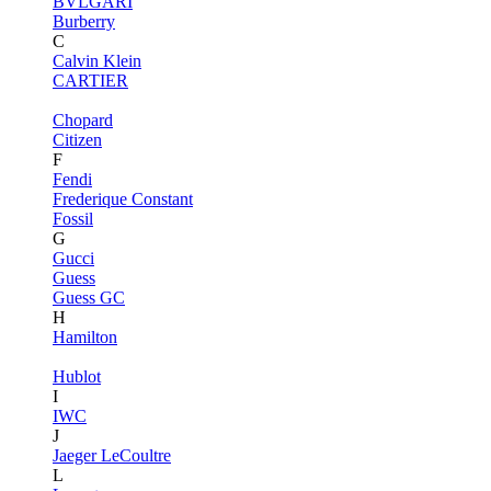
BVLGARI
Burberry
C
Calvin Klein
CARTIER
Chopard
Citizen
F
Fendi
Frederique Constant
Fossil
G
Gucci
Guess
Guess GC
H
Hamilton
Hublot
I
IWC
J
Jaeger LeCoultre
L