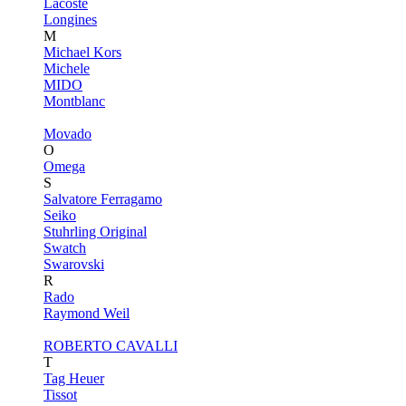
Lacoste
Longines
M
Michael Kors
Michele
MIDO
Montblanc
Movado
O
Omega
S
Salvatore Ferragamo
Seiko
Stuhrling Original
Swatch
Swarovski
R
Rado
Raymond Weil
ROBERTO CAVALLI
T
Tag Heuer
Tissot