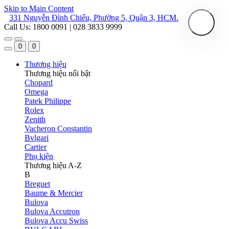
Skip to Main Content
331 Nguyễn Đình Chiểu, Phường 5, Quận 3, HCM.
Call Us: 1800 0091 | 028 3833 9999
0
0
Thương hiệu
Thương hiệu nổi bật
Chopard
Omega
Patek Philippe
Rolex
Zenith
Vacheron Constantin
Bvlgari
Cartier
Phụ kiện
Thương hiệu A-Z
B
Breguet
Baume & Mercier
Bulova
Bulova Accutron
Bulova Accu Swiss