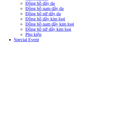
Đồng hồ dây da
Đồng hồ nam dây da
Đồng hồ nữ dây da
Đồng hồ dây kim loại
Đồng hồ nam dây kim loại
Đồng hồ nữ dây kim loại
Phụ kiện
Special Event