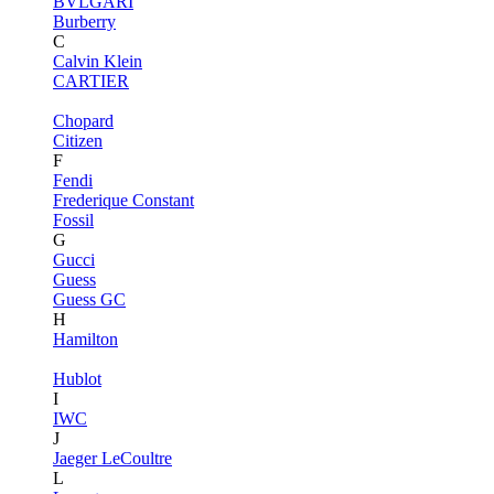
BVLGARI
Burberry
C
Calvin Klein
CARTIER
Chopard
Citizen
F
Fendi
Frederique Constant
Fossil
G
Gucci
Guess
Guess GC
H
Hamilton
Hublot
I
IWC
J
Jaeger LeCoultre
L