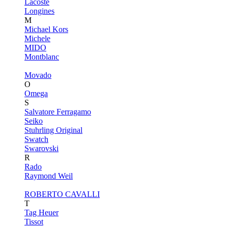
Lacoste
Longines
M
Michael Kors
Michele
MIDO
Montblanc
Movado
O
Omega
S
Salvatore Ferragamo
Seiko
Stuhrling Original
Swatch
Swarovski
R
Rado
Raymond Weil
ROBERTO CAVALLI
T
Tag Heuer
Tissot