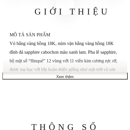
GIỚI THIỆU
MÔ TẢ SẢN PHẨM
Vỏ bằng vàng hồng 18K, núm vặn bằng vàng hồng 18K
đính đá sapphire cabochon màu xanh lam. Pha lê sapphire,
bộ mặt số “flinqué” 12 vùng với 11 viên kim cương rực rỡ,
được mạ bạc với lớp hoàn thiện giống như mặt trời và sơn
Xem thêm
mài, 1 chữ số La Mã, kim đồng hồ bằng thép xanh hình
thanh kiếm. Dây đeo bằng da cá sấu màu tím sáng bóng,
khóa ardillon bằng vàng hồng 18K. Bộ máy cơ lên dây tự
động Cartier 076, chống nước ở áp suất lên tới 3 bar (30
mét/100 feet). Kích thước vỏ: đường kính 33 mm, dày 9,96
mm.
Thông
THÔNG SỐ