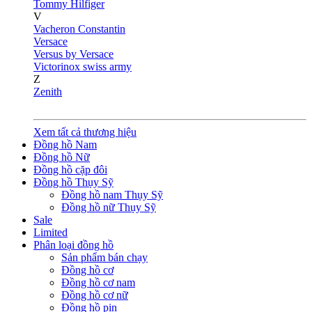
Tommy Hilfiger
V
Vacheron Constantin
Versace
Versus by Versace
Victorinox swiss army
Z
Zenith
Xem tất cả thương hiệu
Đồng hồ Nam
Đồng hồ Nữ
Đồng hồ cặp đôi
Đồng hồ Thụy Sỹ
Đồng hồ nam Thụy Sỹ
Đồng hồ nữ Thụy Sỹ
Sale
Limited
Phân loại đồng hồ
Sản phẩm bán chạy
Đồng hồ cơ
Đồng hồ cơ nam
Đồng hồ cơ nữ
Đồng hồ pin