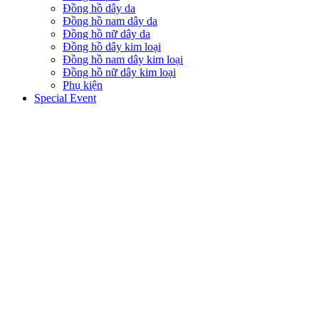
Đồng hồ dây da
Đồng hồ nam dây da
Đồng hồ nữ dây da
Đồng hồ dây kim loại
Đồng hồ nam dây kim loại
Đồng hồ nữ dây kim loại
Phụ kiện
Special Event