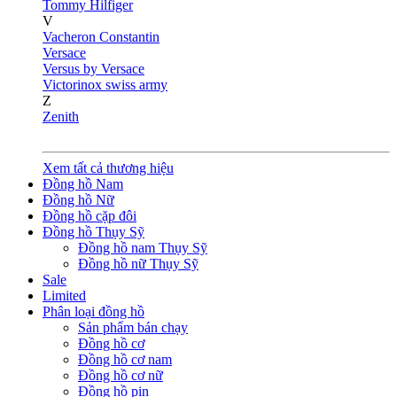
Tommy Hilfiger
V
Vacheron Constantin
Versace
Versus by Versace
Victorinox swiss army
Z
Zenith
Xem tất cả thương hiệu
Đồng hồ Nam
Đồng hồ Nữ
Đồng hồ cặp đôi
Đồng hồ Thụy Sỹ
Đồng hồ nam Thụy Sỹ
Đồng hồ nữ Thụy Sỹ
Sale
Limited
Phân loại đồng hồ
Sản phẩm bán chạy
Đồng hồ cơ
Đồng hồ cơ nam
Đồng hồ cơ nữ
Đồng hồ pin