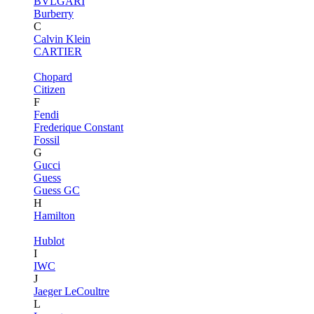
BVLGARI
Burberry
C
Calvin Klein
CARTIER
Chopard
Citizen
F
Fendi
Frederique Constant
Fossil
G
Gucci
Guess
Guess GC
H
Hamilton
Hublot
I
IWC
J
Jaeger LeCoultre
L