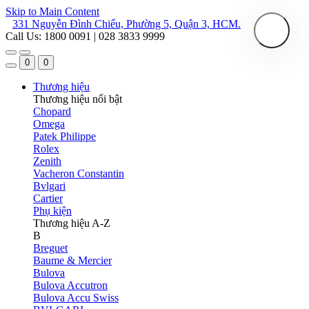
Skip to Main Content
331 Nguyễn Đình Chiểu, Phường 5, Quận 3, HCM.
Call Us: 1800 0091 | 028 3833 9999
0
0
Thương hiệu
Thương hiệu nổi bật
Chopard
Omega
Patek Philippe
Rolex
Zenith
Vacheron Constantin
Bvlgari
Cartier
Phụ kiện
Thương hiệu A-Z
B
Breguet
Baume & Mercier
Bulova
Bulova Accutron
Bulova Accu Swiss