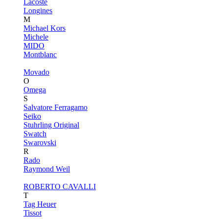
Lacoste
Longines
M
Michael Kors
Michele
MIDO
Montblanc
Movado
O
Omega
S
Salvatore Ferragamo
Seiko
Stuhrling Original
Swatch
Swarovski
R
Rado
Raymond Weil
ROBERTO CAVALLI
T
Tag Heuer
Tissot