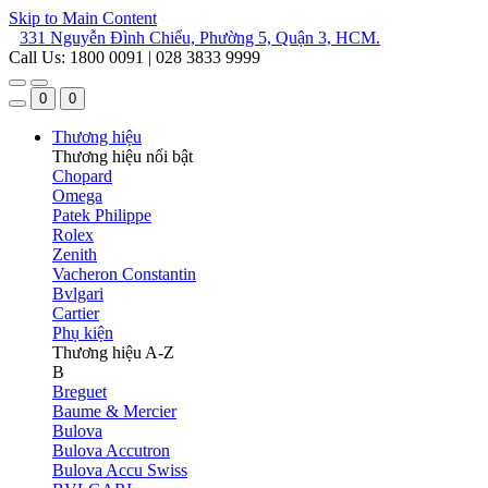
Skip to Main Content
331 Nguyễn Đình Chiểu, Phường 5, Quận 3, HCM.
Call Us: 1800 0091 | 028 3833 9999
0
0
Thương hiệu
Thương hiệu nổi bật
Chopard
Omega
Patek Philippe
Rolex
Zenith
Vacheron Constantin
Bvlgari
Cartier
Phụ kiện
Thương hiệu A-Z
B
Breguet
Baume & Mercier
Bulova
Bulova Accutron
Bulova Accu Swiss