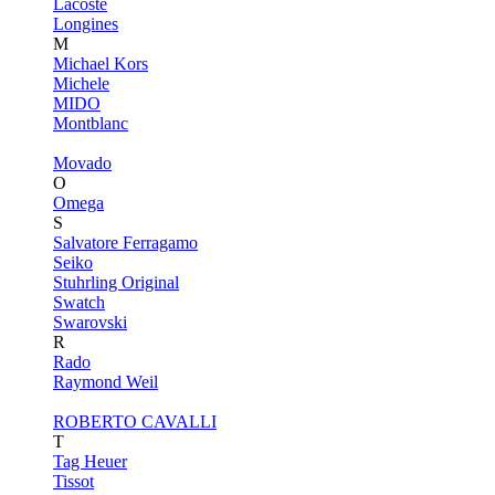
Lacoste
Longines
M
Michael Kors
Michele
MIDO
Montblanc
Movado
O
Omega
S
Salvatore Ferragamo
Seiko
Stuhrling Original
Swatch
Swarovski
R
Rado
Raymond Weil
ROBERTO CAVALLI
T
Tag Heuer
Tissot