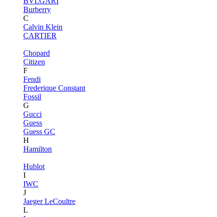
BVLGARI
Burberry
C
Calvin Klein
CARTIER
Chopard
Citizen
F
Fendi
Frederique Constant
Fossil
G
Gucci
Guess
Guess GC
H
Hamilton
Hublot
I
IWC
J
Jaeger LeCoultre
L