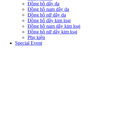
Đồng hồ dây da
Đồng hồ nam dây da
Đồng hồ nữ dây da
Đồng hồ dây kim loại
Đồng hồ nam dây kim loại
Đồng hồ nữ dây kim loại
Phụ kiện
Special Event