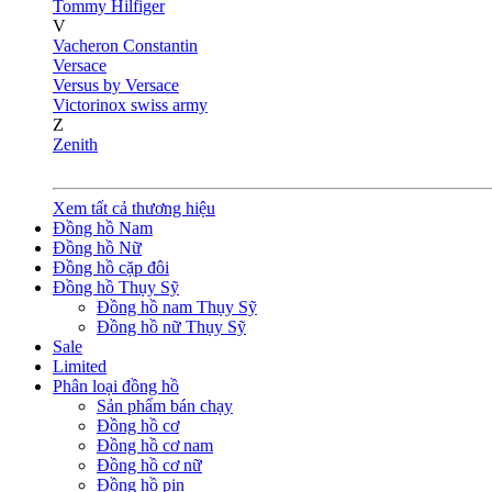
Tommy Hilfiger
V
Vacheron Constantin
Versace
Versus by Versace
Victorinox swiss army
Z
Zenith
Xem tất cả thương hiệu
Đồng hồ Nam
Đồng hồ Nữ
Đồng hồ cặp đôi
Đồng hồ Thụy Sỹ
Đồng hồ nam Thụy Sỹ
Đồng hồ nữ Thụy Sỹ
Sale
Limited
Phân loại đồng hồ
Sản phẩm bán chạy
Đồng hồ cơ
Đồng hồ cơ nam
Đồng hồ cơ nữ
Đồng hồ pin