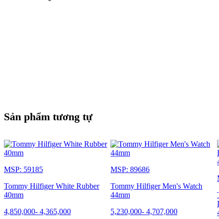
Sản phẩm tương tự
MSP: 59185
MSP: 89686
Tommy Hilfiger White Rubber
Tommy Hilfiger Men's Watch
40mm
44mm
4,850,000
-
4,365,000
5,230,000
-
4,707,000