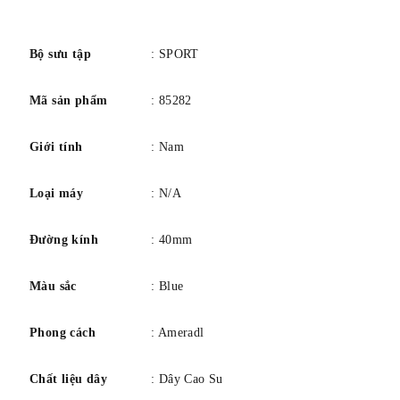
Kéo/đẩy vương miện.
số
Vỏ sau chắc chắn.
Đường kính vỏ: 40 mm.
Bộ sưu tập
: SPORT
Độ dày vỏ: 12 mm.
Mã sản phẩm
: 85282
Hình dạng vỏ tròn.
Chiều rộng dải: 24 mm.
Giới tính
: Nam
Chiều dài băng tần: 8 inch.
Tang kẹp.
Loại máy
: N/A
Chống nước ở độ sâu 50 mét / 165 feet.
Đường kính
: 40mm
Chức năng: ngày, giờ, phút, giây, tachymeter.
Phong cách đồng hồ thể thao.
Màu sắc
: Blue
Phong cách
: Ameradl
Chất liệu dây
: Dây Cao Su