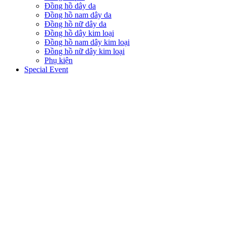
Đồng hồ dây da
Đồng hồ nam dây da
Đồng hồ nữ dây da
Đồng hồ dây kim loại
Đồng hồ nam dây kim loại
Đồng hồ nữ dây kim loại
Phụ kiện
Special Event