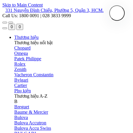
Skip to Main Content
331 Nguyễn Đình Chiểu, Phường 5, Quận 3, HCM.
Call Us: 1800 0091 | 028 3833 9999
0
0
Thương hiệu
Thương hiệu nổi bật
Chopard
Omega
Patek Philippe
Rolex
Zenith
Vacheron Constantin
Bvlgari
Cartier
Phụ kiện
Thương hiệu A-Z
B
Breguet
Baume & Mercier
Bulova
Bulova Accutron
Bulova Accu Swiss