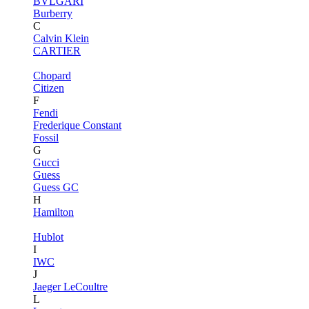
BVLGARI
Burberry
C
Calvin Klein
CARTIER
Chopard
Citizen
F
Fendi
Frederique Constant
Fossil
G
Gucci
Guess
Guess GC
H
Hamilton
Hublot
I
IWC
J
Jaeger LeCoultre
L