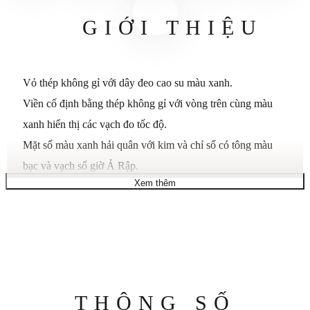
GIỚI THIỆU
Vỏ thép không gỉ với dây đeo cao su màu xanh.
Viền cố định bằng thép không gỉ với vòng trên cùng màu
xanh hiển thị các vạch đo tốc độ.
Mặt số màu xanh hải quân với kim và chỉ số có tông màu
bạc và vạch số giờ Ả Rập.
Xem thêm
Điểm đánh dấu phút xung quanh vành ngoài.
Loại quay số: Analog.
Bàn tay và điểm đánh dấu phát quang.
Hiển thị ngày ở vị trí 3 giờ.
Chuyển động thạch anh.
Tinh thể khoáng chống trầy xước.
Thông
THÔNG SỐ