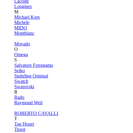
Lacoste
Longines
M
Michael Kors
Michele
MIDO
Montblanc
Movado
O
Omega
S
Salvatore Ferragamo
Seiko
Stuhrling Original
Swatch
Swarovski
R
Rado
Raymond Weil
ROBERTO CAVALLI
T
Tag Heuer
Tissot