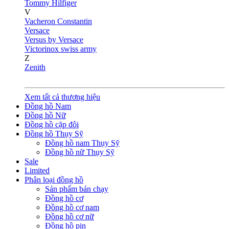
Tommy Hilfiger
V
Vacheron Constantin
Versace
Versus by Versace
Victorinox swiss army
Z
Zenith
Xem tất cả thương hiệu
Đồng hồ Nam
Đồng hồ Nữ
Đồng hồ cặp đôi
Đồng hồ Thụy Sỹ
Đồng hồ nam Thụy Sỹ
Đồng hồ nữ Thụy Sỹ
Sale
Limited
Phân loại đồng hồ
Sản phẩm bán chạy
Đồng hồ cơ
Đồng hồ cơ nam
Đồng hồ cơ nữ
Đồng hồ pin