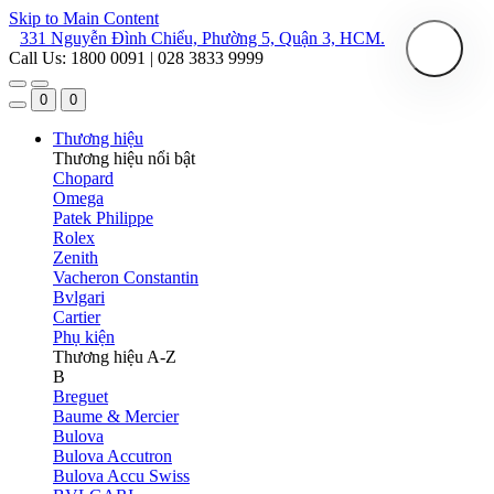
Skip to Main Content
331 Nguyễn Đình Chiểu, Phường 5, Quận 3, HCM.
Call Us: 1800 0091 | 028 3833 9999
0
0
Thương hiệu
Thương hiệu nổi bật
Chopard
Omega
Patek Philippe
Rolex
Zenith
Vacheron Constantin
Bvlgari
Cartier
Phụ kiện
Thương hiệu A-Z
B
Breguet
Baume & Mercier
Bulova
Bulova Accutron
Bulova Accu Swiss