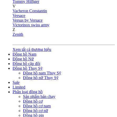
Tommy Hilfiger
V
Vacheron Constantin
Versace
Versus by Versace
Victorinox swiss army
Z
Zenith
Xem tất cả thương hiệu
Đồng hồ Nam
Đồng hồ Nữ
Đồng hồ cặp đôi
Đồng hồ Thụy Sỹ
Đồng hồ nam Thụy Sỹ
Đồng hồ nữ Thụy Sỹ
Sale
Limited
Phân loại đồng hồ
Sản phẩm bán chạy
Đồng hồ cơ
Đồng hồ cơ nam
Đồng hồ cơ nữ
Đồng hồ pin