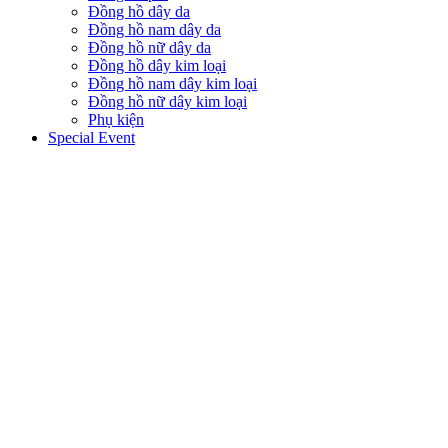
Đồng hồ dây da
Đồng hồ nam dây da
Đồng hồ nữ dây da
Đồng hồ dây kim loại
Đồng hồ nam dây kim loại
Đồng hồ nữ dây kim loại
Phụ kiện
Special Event