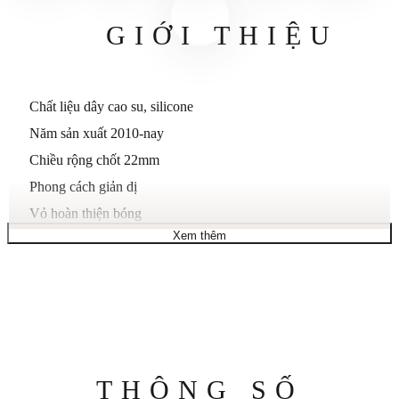
GIỚI THIỆU
Chất liệu dây cao su, silicone
Năm sản xuất 2010-nay
Chiều rộng chốt 22mm
Phong cách giản dị
Vỏ hoàn thiện bóng
Xem thêm
Đồng hồ hình tròn
Hiển thịAnalog
Chất liệu vỏ Cao su, Nhựa, Nhựa
Chuyển động thạch anh (Pin)
Tính năng Vỏ vít
Màu dâyĐen
Thông
THÔNG SỐ