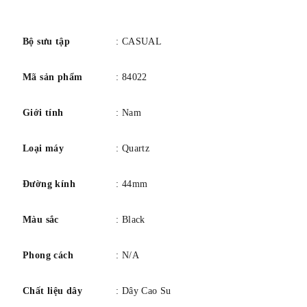
giới tính nam
số
Loại dây đeo Hai mảnh
Màu mặt đen
Bộ sưu tập
: CASUAL
Nhóm tuổi Người lớn
Mã sản phẩm
: 84022
Mức chống nước 30 m (3 ATM)
Giới tính
: Nam
Loại máy
: Quartz
Đường kính
: 44mm
Màu sắc
: Black
Phong cách
: N/A
Chất liệu dây
: Dây Cao Su