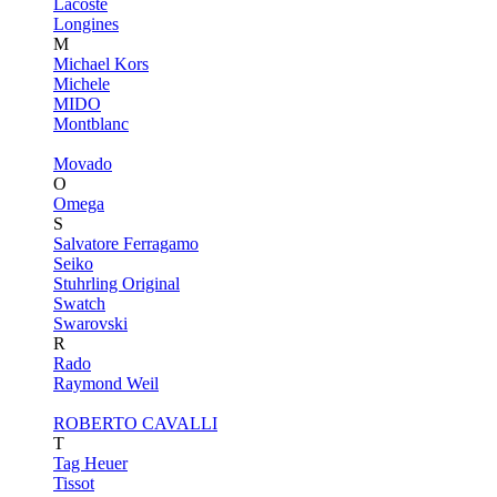
Lacoste
Longines
M
Michael Kors
Michele
MIDO
Montblanc
Movado
O
Omega
S
Salvatore Ferragamo
Seiko
Stuhrling Original
Swatch
Swarovski
R
Rado
Raymond Weil
ROBERTO CAVALLI
T
Tag Heuer
Tissot