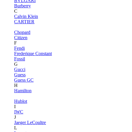
BVLGARI
Burberry
C
Calvin Klein
CARTIER
Chopard
Citizen
F
Fendi
Frederique Constant
Fossil
G
Gucci
Guess
Guess GC
H
Hamilton
Hublot
I
IWC
J
Jaeger LeCoultre
L