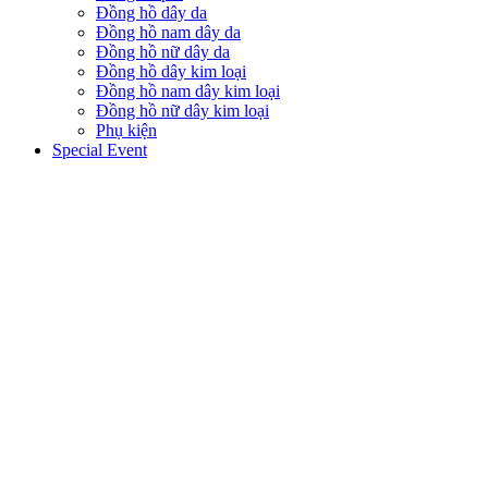
Đồng hồ dây da
Đồng hồ nam dây da
Đồng hồ nữ dây da
Đồng hồ dây kim loại
Đồng hồ nam dây kim loại
Đồng hồ nữ dây kim loại
Phụ kiện
Special Event