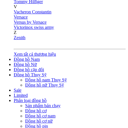
Tommy Hilfiger
V
Vacheron Constantin
Versace
Versus by Versace
Victorinox swiss army
Z
Zenith
Xem tất cả thương hiệu
Đồng hồ Nam
Đồng hồ Nữ
Đồng hồ cặp đôi
Đồng hồ Thụy Sỹ
Đồng hồ nam Thụy Sỹ
Đồng hồ nữ Thụy Sỹ
Sale
Limited
Phân loại đồng hồ
Sản phẩm bán chạy
Đồng hồ cơ
Đồng hồ cơ nam
Đồng hồ cơ nữ
Đồng hồ pin