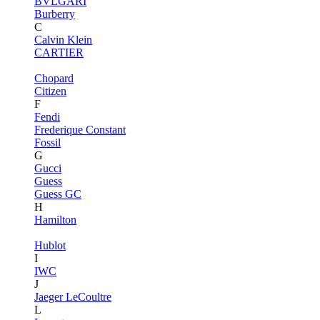
BVLGARI
Burberry
C
Calvin Klein
CARTIER
Chopard
Citizen
F
Fendi
Frederique Constant
Fossil
G
Gucci
Guess
Guess GC
H
Hamilton
Hublot
I
IWC
J
Jaeger LeCoultre
L