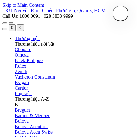
Skip to Main Content
331 Nguyễn Đình Chiểu, Phường 5, Quận 3, HCM.
Call Us: 1800 0091 | 028 3833 9999
0
0
Thương hiệu
Thương hiệu nổi bật
Chopard
Omega
Patek Philippe
Rolex
Zenith
Vacheron Constantin
Bvlgari
Cartier
Phụ kiện
Thương hiệu A-Z
B
Breguet
Baume & Mercier
Bulova
Bulova Accutron
Bulova Accu Swiss