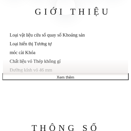
GIỚI THIỆU
Loại vật liệu cửa sổ quay số
Khoáng sản
Loại hiển thị
Tương tự
móc cài
Khóa
Chất liệu vỏ
Thép không gỉ
Đường kính vỏ
46 mm
Xem thêm
Độ dày vỏ
12 mm
Chất liệu dây đeo
Silicon
Độ dài băng tần
Tiêu chuẩn nam
Độ rộng băng tần
21 mm
bảng màu
Màu xanh da trời
Quay số màu
Màu xanh da trời
Thông
THÔNG SỐ