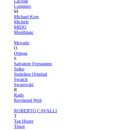
Lacoste
Longines
M
Michael Kors
Michele
MIDO
Montblanc
Movado
O
Omega
S
Salvatore Ferragamo
Seiko
Stuhrling Original
Swatch
Swarovski
R
Rado
Raymond Weil
ROBERTO CAVALLI
T
Tag Heuer
Tissot