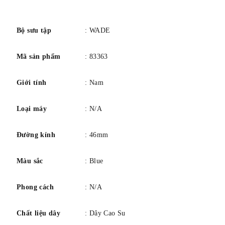
bezel vật chất
Nhựa
số
Chức năng viền
Đứng im
Lịch
Ngày
Bộ sưu tập
: WADE
Chuyển động
Thạch anh
Mã sản phẩm
: 83363
Độ sâu chống nước
165 Phí
Giới tính
: Nam
Loại máy
: N/A
Đường kính
: 46mm
Màu sắc
: Blue
Phong cách
: N/A
Chất liệu dây
: Dây Cao Su