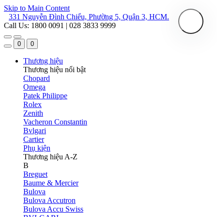
Skip to Main Content
331 Nguyễn Đình Chiểu, Phường 5, Quận 3, HCM.
Call Us: 1800 0091 | 028 3833 9999
0
0
Thương hiệu
Thương hiệu nổi bật
Chopard
Omega
Patek Philippe
Rolex
Zenith
Vacheron Constantin
Bvlgari
Cartier
Phụ kiện
Thương hiệu A-Z
B
Breguet
Baume & Mercier
Bulova
Bulova Accutron
Bulova Accu Swiss