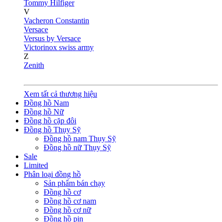
Tommy Hilfiger
V
Vacheron Constantin
Versace
Versus by Versace
Victorinox swiss army
Z
Zenith
Xem tất cả thương hiệu
Đồng hồ Nam
Đồng hồ Nữ
Đồng hồ cặp đôi
Đồng hồ Thụy Sỹ
Đồng hồ nam Thụy Sỹ
Đồng hồ nữ Thụy Sỹ
Sale
Limited
Phân loại đồng hồ
Sản phẩm bán chạy
Đồng hồ cơ
Đồng hồ cơ nam
Đồng hồ cơ nữ
Đồng hồ pin