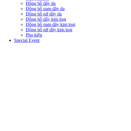
Đồng hồ dây da
Đồng hồ nam dây da
Đồng hồ nữ dây da
Đồng hồ dây kim loại
Đồng hồ nam dây kim loại
Đồng hồ nữ dây kim loại
Phụ kiện
Special Event