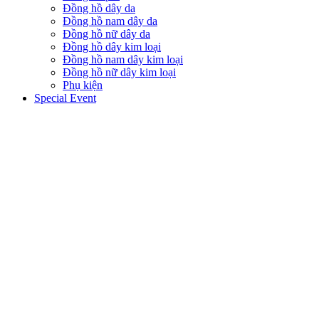
Đồng hồ dây da
Đồng hồ nam dây da
Đồng hồ nữ dây da
Đồng hồ dây kim loại
Đồng hồ nam dây kim loại
Đồng hồ nữ dây kim loại
Phụ kiện
Special Event