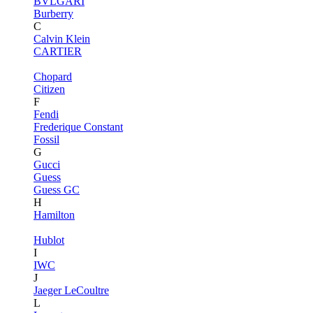
BVLGARI
Burberry
C
Calvin Klein
CARTIER
Chopard
Citizen
F
Fendi
Frederique Constant
Fossil
G
Gucci
Guess
Guess GC
H
Hamilton
Hublot
I
IWC
J
Jaeger LeCoultre
L