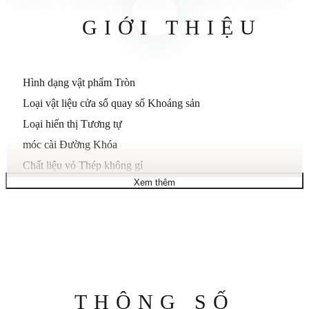
GIỚI THIỆU
Hình dạng vật phẩm
Tròn
Loại vật liệu cửa sổ quay số
Khoáng sản
Loại hiển thị
Tương tự
móc cài
Đường Khóa
Chất liệu vỏ
Thép không gỉ
Xem thêm
Đường kính vỏ
48 mm
Độ dày vỏ
11,8 mm
Chất liệu dây đeo
Silicon
Độ dài băng tần
Tiêu chuẩn nam
Độ rộng băng tần
24 mm
bảng màu
Đen
Thông
THÔNG SỐ