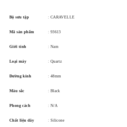
Quay số màu
Đen
số
bezel vật chất
Thép không gỉ
Chức năng viền
Đứng im
Bộ sưu tập
: CARAVELLE
Chuyển động
Thạch anh tương tự
Mã sản phẩm
: 93613
Độ sâu chống nước
100 mét
Giới tính
: Nam
Loại máy
: Quartz
Đường kính
: 48mm
Màu sắc
: Black
Phong cách
: N/A
Chất liệu dây
: Silicone