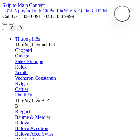
Skip to Main Content
331 Nguyễn Đình Chiểu, Phường 5, Quận 3, HCM.
Call Us: 1800 0091 | 028 3833 9999
0
0
Thương hiệu
Thương hiệu nổi bật
Chopard
Omega
Patek Philippe
Rolex
Zenith
Vacheron Constantin
Bvlgari
Cartier
Phụ kiện
Thương hiệu A-Z
B
Breguet
Baume & Mercier
Bulova
Bulova Accutron
Bulova Accu Swiss