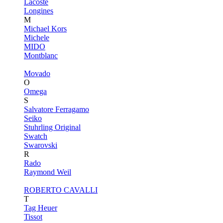
Lacoste
Longines
M
Michael Kors
Michele
MIDO
Montblanc
Movado
O
Omega
S
Salvatore Ferragamo
Seiko
Stuhrling Original
Swatch
Swarovski
R
Rado
Raymond Weil
ROBERTO CAVALLI
T
Tag Heuer
Tissot