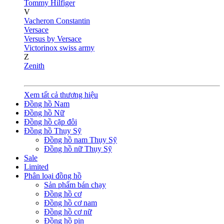
Tommy Hilfiger
V
Vacheron Constantin
Versace
Versus by Versace
Victorinox swiss army
Z
Zenith
Xem tất cả thương hiệu
Đồng hồ Nam
Đồng hồ Nữ
Đồng hồ cặp đôi
Đồng hồ Thụy Sỹ
Đồng hồ nam Thụy Sỹ
Đồng hồ nữ Thụy Sỹ
Sale
Limited
Phân loại đồng hồ
Sản phẩm bán chạy
Đồng hồ cơ
Đồng hồ cơ nam
Đồng hồ cơ nữ
Đồng hồ pin