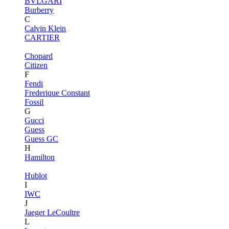
BVLGARI
Burberry
C
Calvin Klein
CARTIER
Chopard
Citizen
F
Fendi
Frederique Constant
Fossil
G
Gucci
Guess
Guess GC
H
Hamilton
Hublot
I
IWC
J
Jaeger LeCoultre
L