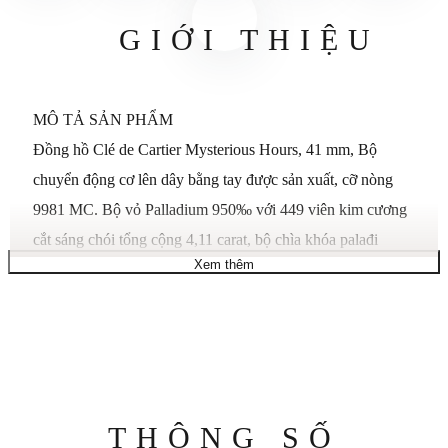
GIỚI THIỆU
MÔ TẢ SẢN PHẨM
Đồng hồ Clé de Cartier Mysterious Hours, 41 mm, Bộ
chuyển động cơ lên dây bằng tay được sản xuất, cỡ nòng
9981 MC. Bộ vỏ Palladium 950‰ với 449 viên kim cương
cắt sáng chói tổng cộng 4,11 carat, bộ chìa khóa palađi
Xem thêm
950‰ với một viên sapphire và 28 viên kim cương cắt sáng
chói tổng cộng 0,13 carat, mặt số vàng trắng 18K được
rhodium hóa với 359 viên kim cương cắt sáng chói tổng
cộng 1,22 carat, được rhodium hóa kim thép hình thanh
kiếm, dây đeo bằng da cá sấu màu đen, bộ khóa đôi bằng
vàng trắng 18K có thể gập lại được đính 43 viên kim cương
Thông
THÔNG SỐ