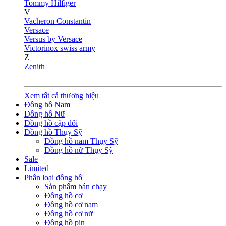
Tommy Hilfiger
V
Vacheron Constantin
Versace
Versus by Versace
Victorinox swiss army
Z
Zenith
Xem tất cả thương hiệu
Đồng hồ Nam
Đồng hồ Nữ
Đồng hồ cặp đôi
Đồng hồ Thụy Sỹ
Đồng hồ nam Thụy Sỹ
Đồng hồ nữ Thụy Sỹ
Sale
Limited
Phân loại đồng hồ
Sản phẩm bán chạy
Đồng hồ cơ
Đồng hồ cơ nam
Đồng hồ cơ nữ
Đồng hồ pin