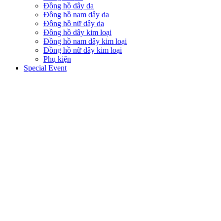
Đồng hồ dây da
Đồng hồ nam dây da
Đồng hồ nữ dây da
Đồng hồ dây kim loại
Đồng hồ nam dây kim loại
Đồng hồ nữ dây kim loại
Phụ kiện
Special Event