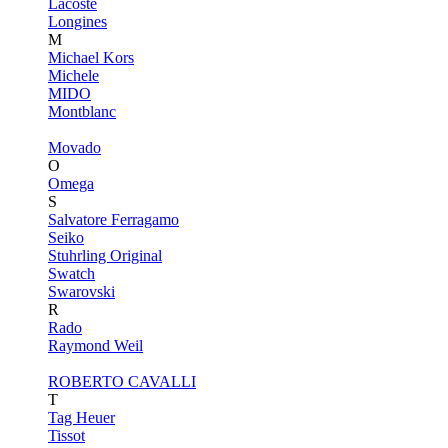
Lacoste
Longines
M
Michael Kors
Michele
MIDO
Montblanc
Movado
O
Omega
S
Salvatore Ferragamo
Seiko
Stuhrling Original
Swatch
Swarovski
R
Rado
Raymond Weil
ROBERTO CAVALLI
T
Tag Heuer
Tissot