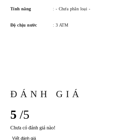
mm sở hữu bộ máy cỡ nòng 1847 MC, Bộ máy Sản xuất
Tính năng
: - Chưa phân loại -
Cartier mới.
Độ chịu nước
: 3 ATM
ĐÁNH GIÁ
5
/5
Chưa có đánh giá nào!
Viết đánh giá