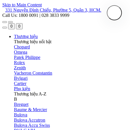
Skip to Main Content
331 Nguyễn Đình Chiểu, Phường 5, Quận 3, HCM.
Call Us: 1800 0091 | 028 3833 9999
0
0
Thương hiệu
Thương hiệu nổi bật
Chopard
Omega
Patek Philippe
Rolex
Zenith
Vacheron Constantin
Bvlgari
Cartier
Phụ kiện
Thương hiệu A-Z
B
Breguet
Baume & Mercier
Bulova
Bulova Accutron
Bulova Accu Swiss