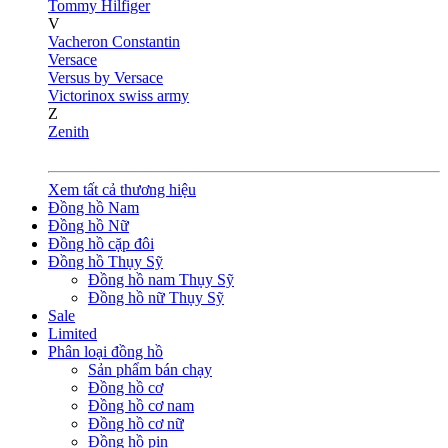
Tommy Hilfiger
V
Vacheron Constantin
Versace
Versus by Versace
Victorinox swiss army
Z
Zenith
Xem tất cả thương hiệu
Đồng hồ Nam
Đồng hồ Nữ
Đồng hồ cặp đôi
Đồng hồ Thụy Sỹ
Đồng hồ nam Thụy Sỹ
Đồng hồ nữ Thụy Sỹ
Sale
Limited
Phân loại đồng hồ
Sản phẩm bán chạy
Đồng hồ cơ
Đồng hồ cơ nam
Đồng hồ cơ nữ
Đồng hồ pin