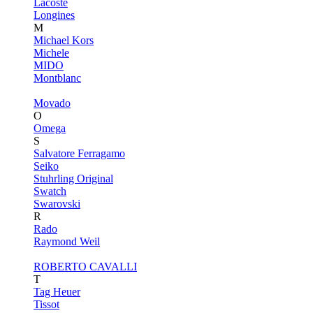
Lacoste
Longines
M
Michael Kors
Michele
MIDO
Montblanc
Movado
O
Omega
S
Salvatore Ferragamo
Seiko
Stuhrling Original
Swatch
Swarovski
R
Rado
Raymond Weil
ROBERTO CAVALLI
T
Tag Heuer
Tissot