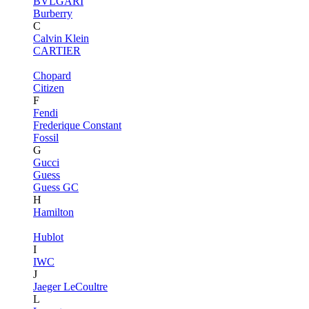
BVLGARI
Burberry
C
Calvin Klein
CARTIER
Chopard
Citizen
F
Fendi
Frederique Constant
Fossil
G
Gucci
Guess
Guess GC
H
Hamilton
Hublot
I
IWC
J
Jaeger LeCoultre
L