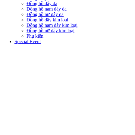
Đồng hồ dây da
Đồng hồ nam dây da
Đồng hồ nữ dây da
Đồng hồ dây kim loại
Đồng hồ nam dây kim loại
Đồng hồ nữ dây kim loại
Phụ kiện
Special Event