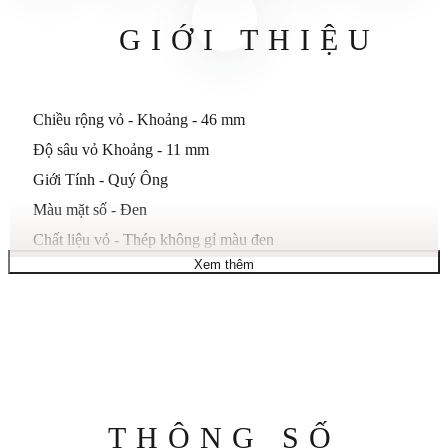
GIỚI THIỆU
Chiều rộng vỏ - Khoảng - 46 mm
Độ sâu vỏ Khoảng - 11 mm
Giới Tính - Quý Ông
Màu mặt số - Đen
Chất liệu vỏ - Thép không gỉ màu đen
Xem thêm
Loại dây đeo - Cao su silicone
Màu dây - Đỏ
Khả năng chống nước - 30 mét
Máy - Thạch anh (pin)
Thông
THÔNG SỐ