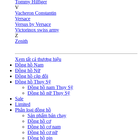
Tommy Hilfiger
V
Vacheron Constantin
Versace
Versus by Versace
Victorinox swiss army
Z
Zenith
Xem tất cả thương hiệu
Đồng hồ Nam
Đồng hồ Nữ
Đồng hồ cặp đôi
Đồng hồ Thụy Sỹ
Đồng hồ nam Thụy Sỹ
Đồng hồ nữ Thụy Sỹ
Sale
Limited
Phân loại đồng hồ
Sản phẩm bán chạy
Đồng hồ cơ
Đồng hồ cơ nam
Đồng hồ cơ nữ
Đồng hồ pin