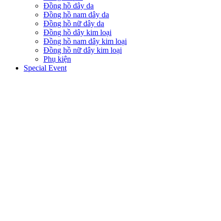
Đồng hồ dây da
Đồng hồ nam dây da
Đồng hồ nữ dây da
Đồng hồ dây kim loại
Đồng hồ nam dây kim loại
Đồng hồ nữ dây kim loại
Phụ kiện
Special Event