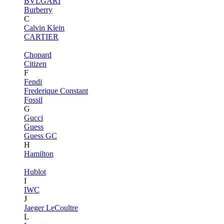
BVLGARI
Burberry
C
Calvin Klein
CARTIER
Chopard
Citizen
F
Fendi
Frederique Constant
Fossil
G
Gucci
Guess
Guess GC
H
Hamilton
Hublot
I
IWC
J
Jaeger LeCoultre
L