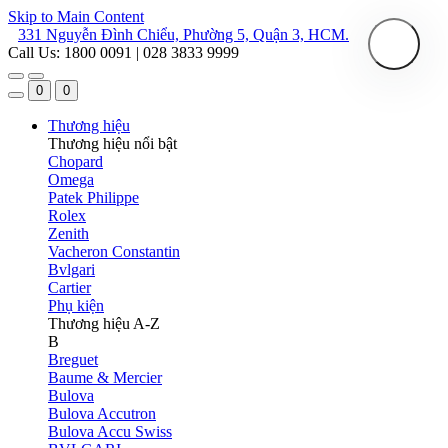
Skip to Main Content
331 Nguyễn Đình Chiểu, Phường 5, Quận 3, HCM.
Call Us: 1800 0091 | 028 3833 9999
0
0
Thương hiệu
Thương hiệu nổi bật
Chopard
Omega
Patek Philippe
Rolex
Zenith
Vacheron Constantin
Bvlgari
Cartier
Phụ kiện
Thương hiệu A-Z
B
Breguet
Baume & Mercier
Bulova
Bulova Accutron
Bulova Accu Swiss