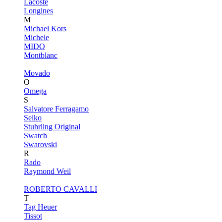
Lacoste
Longines
M
Michael Kors
Michele
MIDO
Montblanc
Movado
O
Omega
S
Salvatore Ferragamo
Seiko
Stuhrling Original
Swatch
Swarovski
R
Rado
Raymond Weil
ROBERTO CAVALLI
T
Tag Heuer
Tissot