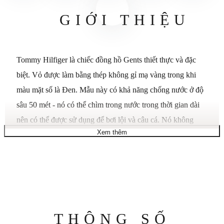
GIỚI THIỆU
Tommy Hilfiger là chiếc đồng hồ Gents thiết thực và đặc
biệt. Vỏ được làm bằng thép không gỉ mạ vàng trong khi
màu mặt số là Đen. Mẫu này có khả năng chống nước ở độ
sâu 50 mét - nó có thể chìm trong nước trong thời gian dài
nên có thể được sử dụng để bơi lội và câu cá. Nó không
Xem thêm
được khuyến khích cho các môn thể thao dưới nước có tác
động cao. Đồng hồ được vận chuyển với hộp nguyên bản
và bảo hành từ nhà sản xuất.
Thông
THÔNG SỐ