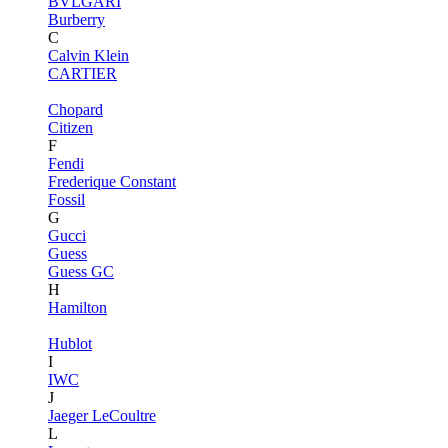
BVLGARI
Burberry
C
Calvin Klein
CARTIER
Chopard
Citizen
F
Fendi
Frederique Constant
Fossil
G
Gucci
Guess
Guess GC
H
Hamilton
Hublot
I
IWC
J
Jaeger LeCoultre
L