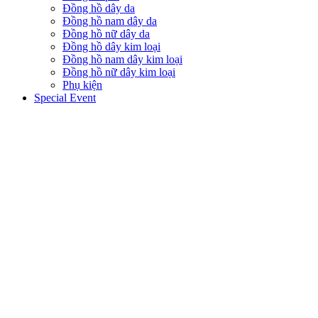
Đồng hồ dây da
Đồng hồ nam dây da
Đồng hồ nữ dây da
Đồng hồ dây kim loại
Đồng hồ nam dây kim loại
Đồng hồ nữ dây kim loại
Phụ kiện
Special Event