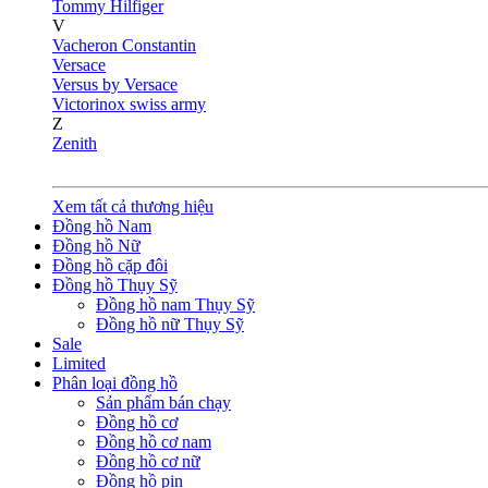
Tommy Hilfiger
V
Vacheron Constantin
Versace
Versus by Versace
Victorinox swiss army
Z
Zenith
Xem tất cả thương hiệu
Đồng hồ Nam
Đồng hồ Nữ
Đồng hồ cặp đôi
Đồng hồ Thụy Sỹ
Đồng hồ nam Thụy Sỹ
Đồng hồ nữ Thụy Sỹ
Sale
Limited
Phân loại đồng hồ
Sản phẩm bán chạy
Đồng hồ cơ
Đồng hồ cơ nam
Đồng hồ cơ nữ
Đồng hồ pin