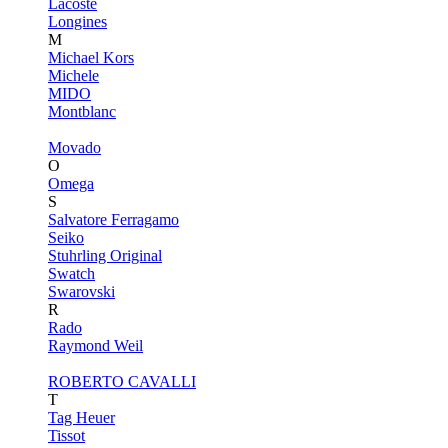
Lacoste
Longines
M
Michael Kors
Michele
MIDO
Montblanc
Movado
O
Omega
S
Salvatore Ferragamo
Seiko
Stuhrling Original
Swatch
Swarovski
R
Rado
Raymond Weil
ROBERTO CAVALLI
T
Tag Heuer
Tissot