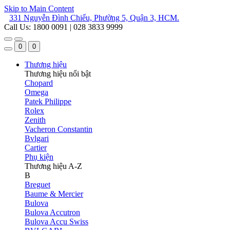
Skip to Main Content
331 Nguyễn Đình Chiểu, Phường 5, Quận 3, HCM.
Call Us: 1800 0091 | 028 3833 9999
0
0
Thương hiệu
Thương hiệu nổi bật
Chopard
Omega
Patek Philippe
Rolex
Zenith
Vacheron Constantin
Bvlgari
Cartier
Phụ kiện
Thương hiệu A-Z
B
Breguet
Baume & Mercier
Bulova
Bulova Accutron
Bulova Accu Swiss